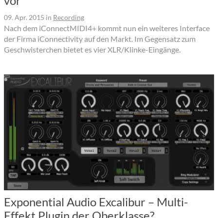
vor
09. Apr. 2015
in
Recording
Nach dem iConnectMIDI4+ kommt nun ein weiteres Interface
der Firma iConnectivity auf den Markt. Im Gegensatz zum
Geschwisterchen bietet es vier XLR/Klinke-Eingänge.
Exponential Audio Excalibur – Multi-
Effekt Plugin der Oberklasse?