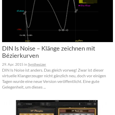
DIN Is Noise – Klänge zeichnen mit
Bézierkurven
29. Apr. 2015
in
Synthesizer
DIN Is Noise ist anders. Das gleich vorweg! Zwar ist dieser
virtuelle Klangerzeuger nicht gänzlich neu, doch vor einigen
Tagen wurde eine neue Version veröffentlicht. Eine gute
Gelegenheit, um dieses ...