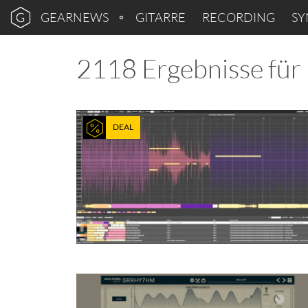
GEARNEWS
GITARRE
RECORDING
SY
2118 Ergebnisse für
DEAL