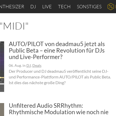
NTHESIZER
DJ
LIVE
TECH
SONSTIGES
 "MIDI"
AUTO/PILOT von deadmau5 jetzt als
Public Beta – eine Revolution für DJs
und Live-Performer?
06. Aug.
in
DJ
,
Deals
Der Producer und DJ deadmau5 veröffentlicht seine DJ-
und Performance-Plattform AUTO/PILOT als Public Beta.
Ist dies das nächste große Ding?
Unfiltered Audio SRRhythm:
Rhythmische Modulation wie noch nie