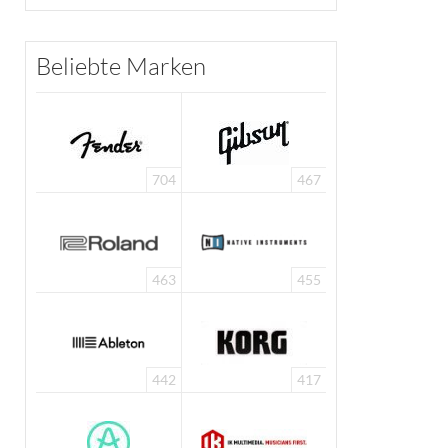
Beliebte Marken
704
467
463
455
442
417