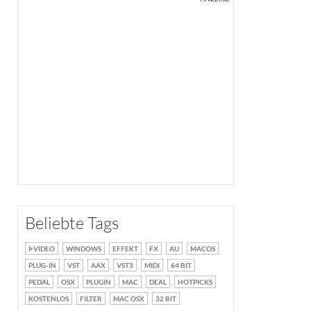
Beliebte Tags
VIDEO
WINDOWS
EFFEKT
FX
AU
MACOS
PLUG-IN
VST
AAX
VST3
MIDI
64 BIT
PEDAL
OSX
PLUGIN
MAC
DEAL
HOTPICKS
KOSTENLOS
FILTER
MAC OSX
32 BIT