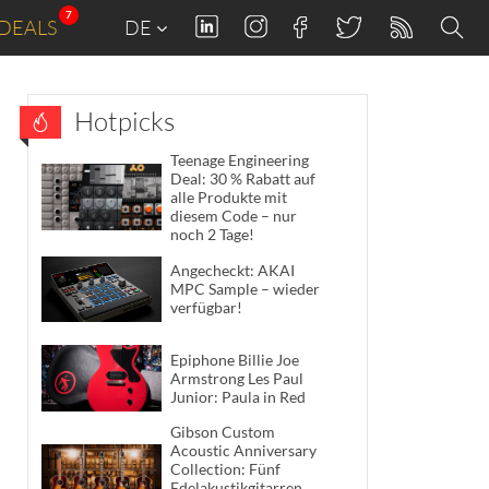
7
DEALS
DE
Hotpicks
Teenage Engineering
Deal: 30 % Rabatt auf
alle Produkte mit
diesem Code – nur
noch 2 Tage!
Angecheckt: AKAI
MPC Sample – wieder
verfügbar!
Epiphone Billie Joe
Armstrong Les Paul
Junior: Paula in Red
Gibson Custom
Acoustic Anniversary
Collection: Fünf
Edelakustikgitarren