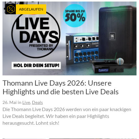
ABGELAUFEN
Thomann Live Days 2026: Unsere
Highlights und die besten Live Deals
26. Mai
in
Live
,
Deals
Die Thomann Live Days 2026 werden von ein paar knackigen
Live Deals begleitet. Wir haben ein paar Highlights
herausgesucht. Lohnt sich!