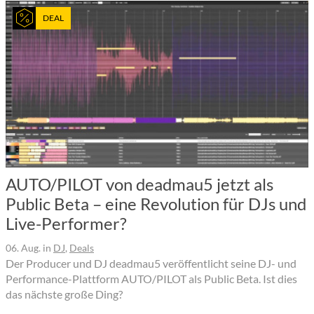
DEAL
AUTO/PILOT von deadmau5 jetzt als
Public Beta – eine Revolution für DJs und
Live-Performer?
06. Aug.
in
DJ
,
Deals
Der Producer und DJ deadmau5 veröffentlicht seine DJ- und
Performance-Plattform AUTO/PILOT als Public Beta. Ist dies
das nächste große Ding?