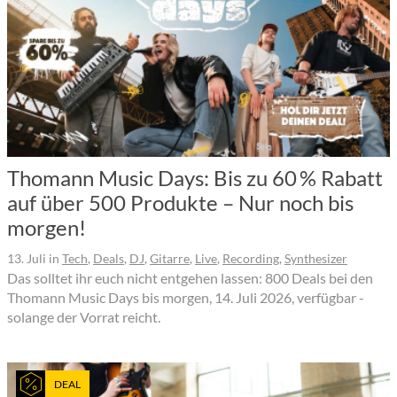
Thomann Music Days: Bis zu 60 % Rabatt
auf über 500 Produkte – Nur noch bis
morgen!
13. Juli
in
Tech
,
Deals
,
DJ
,
Gitarre
,
Live
,
Recording
,
Synthesizer
Das solltet ihr euch nicht entgehen lassen: 800 Deals bei den
Thomann Music Days bis morgen, 14. Juli 2026, verfügbar -
solange der Vorrat reicht.
DEAL