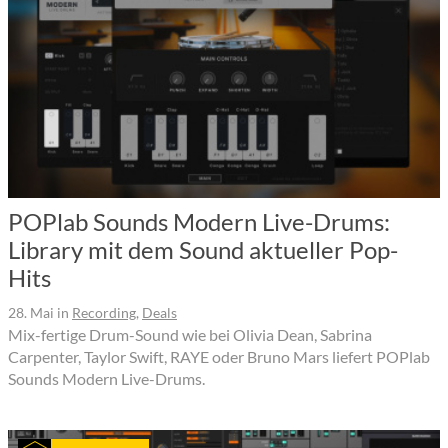
POPlab Sounds Modern Live-Drums:
Library mit dem Sound aktueller Pop-
Hits
28. Mai
in
Recording
,
Deals
Mix-fertige Drum-Sound wie bei Olivia Dean, Sabrina
Carpenter, Taylor Swift, RAYE oder Bruno Mars liefert POPlab
Sounds Modern Live-Drums.