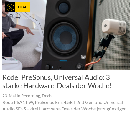
DEAL
Rode, PreSonus, Universal Audio: 3
starke Hardware-Deals der Woche!
23. Mai
in
Recording
,
Deals
Rode PSA1+ W, PreSonus Eris 4.5BT 2nd Gen und Universal
Audio SD-5 – drei Hardware-Deals der Woche jetzt günstiger.