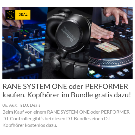
DEAL
RANE SYSTEM ONE oder PERFORMER
kaufen, Kopfhörer im Bundle gratis dazu!
06. Aug.
in
DJ
,
Deals
Beim Kauf von einem RANE SYSTEM ONE oder PERFORMER
DJ-Controller gibt’s bei diesen DJ-Bundles einen DJ-
Kopfhörer kostenlos dazu.