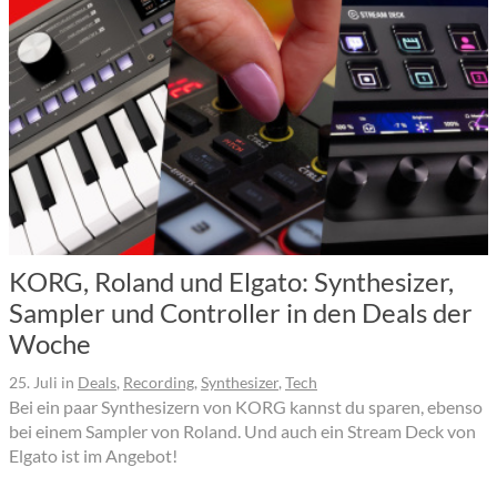
KORG, Roland und Elgato: Synthesizer,
Sampler und Controller in den Deals der
Woche
25. Juli
in
Deals
,
Recording
,
Synthesizer
,
Tech
Bei ein paar Synthesizern von KORG kannst du sparen, ebenso
bei einem Sampler von Roland. Und auch ein Stream Deck von
Elgato ist im Angebot!