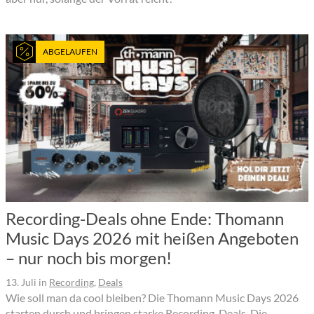
ABGELAUFEN
Recording-Deals ohne Ende: Thomann
Music Days 2026 mit heißen Angeboten
– nur noch bis morgen!
13. Juli
in
Recording
,
Deals
Wie soll man da cool bleiben? Die Thomann Music Days 2026
starten durch und bringen starke Recording-Deals. Die