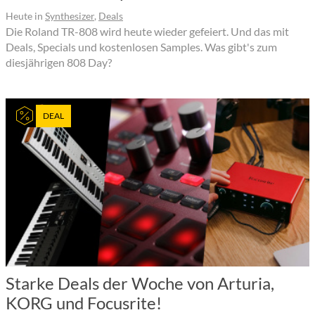
Heute
in
Synthesizer
,
Deals
Die Roland TR-808 wird heute wieder gefeiert. Und das mit
Deals, Specials und kostenlosen Samples. Was gibt's zum
diesjährigen 808 Day?
DEAL
Starke Deals der Woche von Arturia,
KORG und Focusrite!