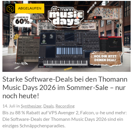
ABGELAUFEN
Starke Software-Deals bei den Thomann
Music Days 2026 im Sommer-Sale – nur
noch heute!
14. Juli
in
Synthesizer
,
Deals
,
Recording
Bis zu 88 % Rabatt auf VPS Avenger 2, Falcon, u-he und mehr:
Die Software-Deals der Thomann Music Days 2026 sind ein
einziges Schnäppchenparadies.