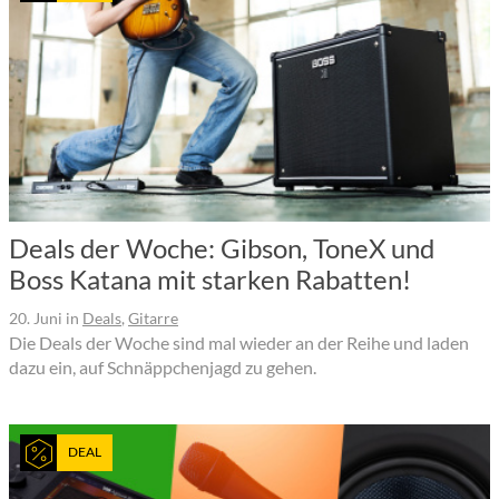
Deals der Woche: Gibson, ToneX und
Boss Katana mit starken Rabatten!
20. Juni
in
Deals
,
Gitarre
Die Deals der Woche sind mal wieder an der Reihe und laden
dazu ein, auf Schnäppchenjagd zu gehen.
DEAL