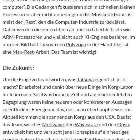
computer“. Die Gedanken fokussieren sich in schnellen kleinen
Prozessoren, aber nicht unbedingt um KI. Musikelektronik ist
meist der „Rest“, den die Computer-Industrie zurück lässt.
Daher werden die neuen Ideen auf diesen Überbleibseln wie
ARM-Prozessoren und vielleicht auch KI-Engines basieren. Im
unteren Bild hält Tatsuya den
Polygogo
in der Hand. Das ist
eine
Max-Rest
-Arbeit. Das Team ist wichtig!
Die Zukunft?
Um die Frage zu beantworten, was
Tatsuya
eigentlich jetzt
macht? Er arbeitet und denkt über neue Dinge im Korg-Labor
im Team nach. So etwas braucht Zeit und auch bei der letzten
Begegnung waren keine neueren oder konkreteren Aussagen
zu entlocken. Eher genau das, dass man überhaupt etwas tut.
Aktuell kommen die spannenden Korgs aus den USA. Das ist
das Team, welches
Modwave
, den
Wavestate
und den
Opsix
entwickelt hat und versucht jene Konzepte auf ein heutiges
Level zu heben. Das ist gar nicht so weit entfernt von dem, was