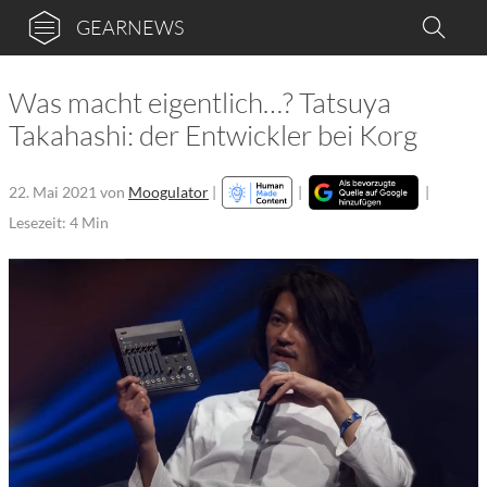
GEARNEWS
Was macht eigentlich…? Tatsuya
Takahashi: der Entwickler bei Korg
22. Mai 2021
von
Moogulator
|
|
|
Lesezeit: 4 Min