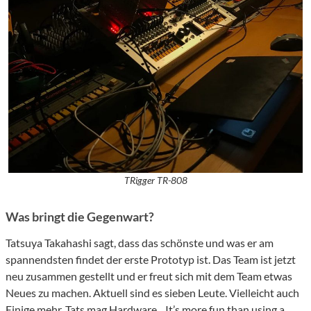
TRigger TR-808
Was bringt die Gegenwart?
Tatsuya Takahashi sagt, dass das schönste und was er am
spannendsten findet der erste Prototyp ist. Das Team ist jetzt
neu zusammen gestellt und er freut sich mit dem Team etwas
Neues zu machen. Aktuell sind es sieben Leute. Vielleicht auch
Einige mehr. Tats mag Hardware. „It’s more fun than using a