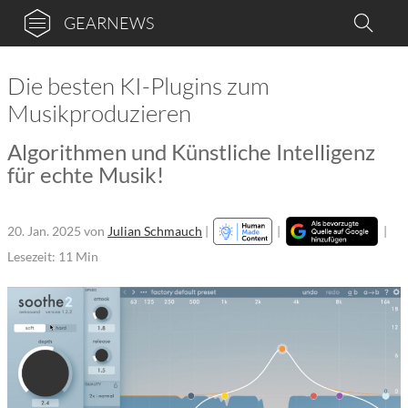
GEARNEWS
Die besten KI-Plugins zum
Musikproduzieren
Algorithmen und Künstliche Intelligenz
für echte Musik!
20. Jan. 2025
von
Julian Schmauch
|
|
|
Lesezeit: 11 Min