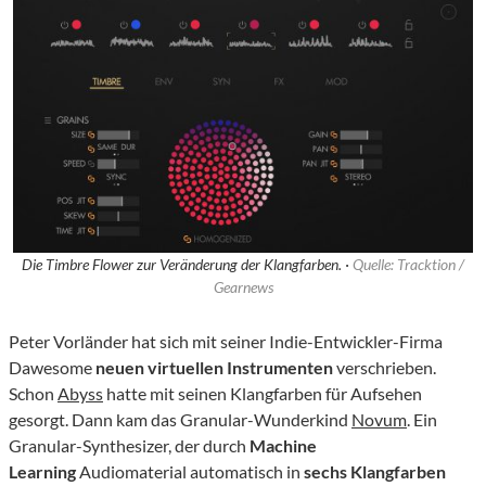
Die Timbre Flower zur Veränderung der Klangfarben. ·
Quelle: Tracktion /
Gearnews
Peter Vorländer hat sich mit seiner Indie-Entwickler-Firma
Dawesome
neuen virtuellen Instrumenten
verschrieben.
Schon
Abyss
hatte mit seinen Klangfarben für Aufsehen
gesorgt. Dann kam das Granular-Wunderkind
Novum
. Ein
Granular-Synthesizer, der durch
Machine
Learning
Audiomaterial automatisch in
sechs Klangfarben