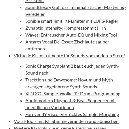
Assistent
Soundtheory Gullfoss: minimalistischer Mastering-
Veredeler
Sonible smart:limit: KI-Limiter mit LUFS-Regler
Zynaptiq Intensity: Kompressor mit Hirn
Waves: Entrauscher, Auto-EQ und Mixing Tool
Antares Vocal De-Esser: Zischlaute sauber
entfernen
Virtuelle KI-Instrumente für Sounds vom anderen Stern!
Sonic Charge Synplant 2 baut euch jeden Synth-
Sound nach
Tracktion und Dawesome: Novum und Myth
erzeugen abgefahrene Synth Sounds!
XLN XO: Sample-Wolke für Drum-Programming
Audiomodern Playbeat 3: Beat-Sequencer mit
unendlichen Variationen
Forever 89 Visco: Verrücktes Sample-Morphing
Vocal-Tools mit KI: Stimme verändern und abmischen
Weitere KI-Tools, die in keine Kategorie passen