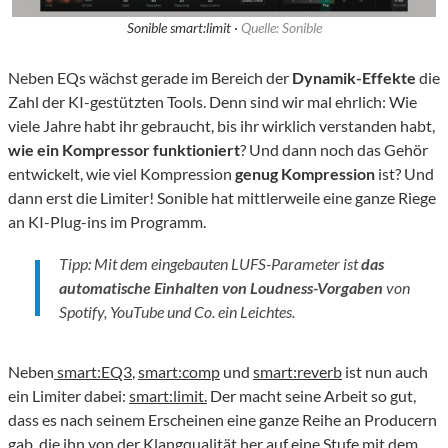
Sonible smart:limit ·
Quelle: Sonible
Neben EQs wächst gerade im Bereich der
Dynamik-Effekte
die
Zahl der KI-gestützten Tools. Denn sind wir mal ehrlich: Wie
viele Jahre habt ihr gebraucht, bis ihr wirklich verstanden habt,
wie ein Kompressor funktioniert
? Und dann noch das Gehör
entwickelt, wie viel Kompression
genug Kompression
ist? Und
dann erst die Limiter! Sonible hat mittlerweile eine ganze Riege
an KI-Plug-ins im Programm.
Tipp: Mit dem eingebauten LUFS-Parameter ist
das
automatische Einhalten von Loudness-Vorgaben
von
Spotify, YouTube und Co. ein Leichtes.
Neben
smart:EQ3
,
smart:comp
und
smart:reverb
ist nun auch
ein Limiter dabei:
smart:limit.
Der macht seine Arbeit so gut,
dass es nach seinem Erscheinen eine ganze Reihe an Producern
gab, die ihn von der Klangqualität her auf eine Stufe mit dem