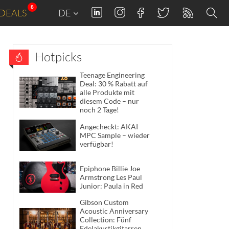
8
DEALS
DE
Hotpicks
Teenage Engineering
Deal: 30 % Rabatt auf
alle Produkte mit
diesem Code – nur
noch 2 Tage!
Angecheckt: AKAI
MPC Sample – wieder
verfügbar!
Epiphone Billie Joe
Armstrong Les Paul
Junior: Paula in Red
Gibson Custom
Acoustic Anniversary
Collection: Fünf
Edelakustikgitarren