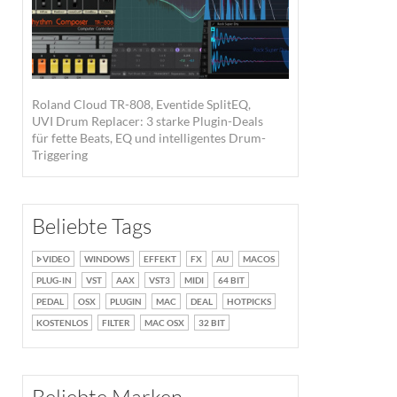
Roland Cloud TR-808, Eventide SplitEQ,
UVI Drum Replacer: 3 starke Plugin-Deals
für fette Beats, EQ und intelligentes Drum-
Triggering
Beliebte Tags
VIDEO
WINDOWS
EFFEKT
FX
AU
MACOS
PLUG-IN
VST
AAX
VST3
MIDI
64 BIT
PEDAL
OSX
PLUGIN
MAC
DEAL
HOTPICKS
KOSTENLOS
FILTER
MAC OSX
32 BIT
Round Robin ·
Quelle: Waldorf