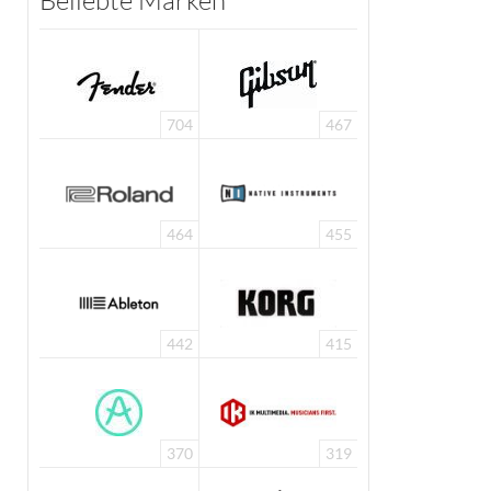
Beliebte Marken
704
467
464
455
442
415
370
319