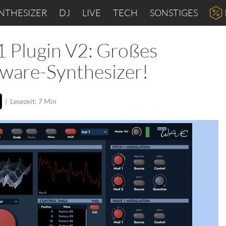
NTHESIZER
DJ
LIVE
TECH
SONSTIGES
 Plugin V2: Großes
tware-Synthesizer!
|
Lesezeit: 7 Min