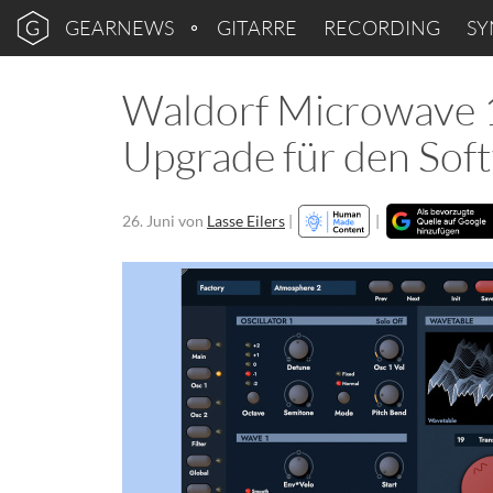
GEARNEWS
GITARRE
RECORDING
SY
Waldorf Microwave 1
Upgrade für den Sof
26. Juni
von
Lasse Eilers
|
|