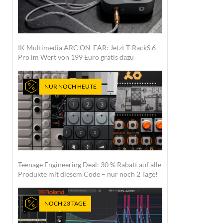
IK Multimedia ARC ON-EAR: Jetzt T-RackS 6
Pro im Wert von 199 Euro gratis dazu
NUR NOCH HEUTE
Teenage Engineering Deal: 30 % Rabatt auf alle
Produkte mit diesem Code – nur noch 2 Tage!
NOCH 23 TAGE