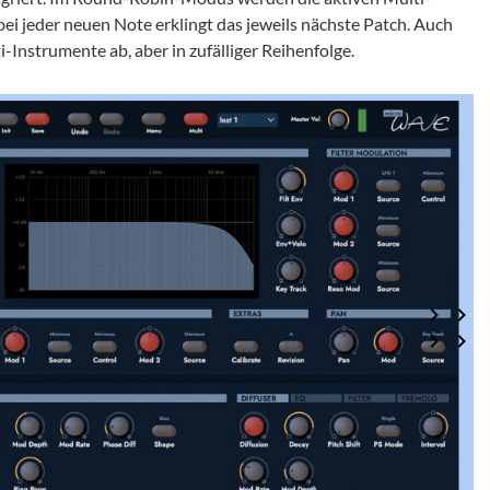
bei jeder neuen Note erklingt das jeweils nächste Patch. Auch
nstrumente ab, aber in zufälliger Reihenfolge.