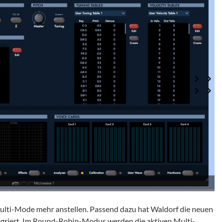
lti-Mode mehr anstellen. Passend dazu hat Waldorf die neuen
egriert. Im Round-Robin-Modus werden die aktiven Multi-