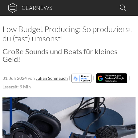
GEARNEWS
Low Budget Producing: So produzierst
du (fast) umsonst!
Große Sounds und Beats für kleines
Geld!
31. Juli 2024
von
Julian Schmauch
|
|
|
Lesezeit: 9 Min