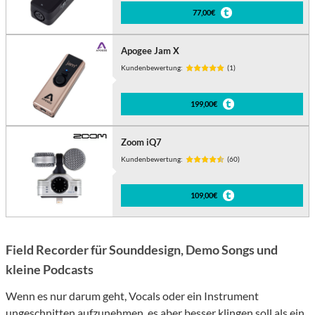
77,00€
Apogee Jam X
Kundenbewertung:
(1)
199,00€
Zoom iQ7
Kundenbewertung:
(60)
109,00€
Field Recorder für Sounddesign, Demo Songs und
kleine Podcasts
Wenn es nur darum geht, Vocals oder ein Instrument
ungeschnitten aufzunehmen, es aber besser klingen soll als ein