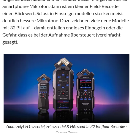
Smartphone-Mikrofon, dann ist ein kleiner Field-Recorder
einen Blick wert. Selbst in Einsteigermodellen stecken meist
deutlich bessere Mikrofone. Dazu zeichnen viele neue Modelle
mit 32 Bit auf
– damit entfallen endloses Einpegeln oder die
Gefahr, dass es bei der Aufnahme übersteuert (vereinfacht
gesagt).
Zoom zeigt H1essential, H4essential & H6essential 32 Bit float Recorder ·
Quelle: Zoom