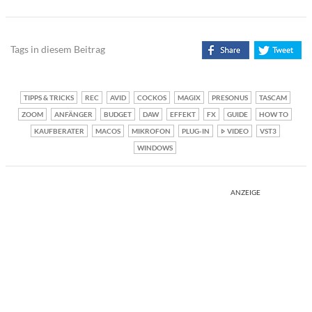
Tags in diesem Beitrag
TIPPS & TRICKS
REC
AVID
COCKOS
MAGIX
PRESONUS
TASCAM
ZOOM
ANFÄNGER
BUDGET
DAW
EFFEKT
FX
GUIDE
HOW TO
KAUFBERATER
MACOS
MIKROFON
PLUG-IN
VIDEO
VST3
WINDOWS
ANZEIGE