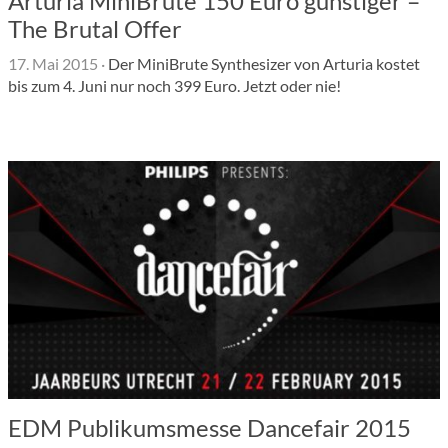
Arturia MiniBrute 150 Euro günstiger –
The Brutal Offer
17. Mai 2015
·
Der MiniBrute Synthesizer von Arturia kostet
bis zum 4. Juni nur noch 399 Euro. Jetzt oder nie!
EDM Publikumsmesse Dancefair 2015