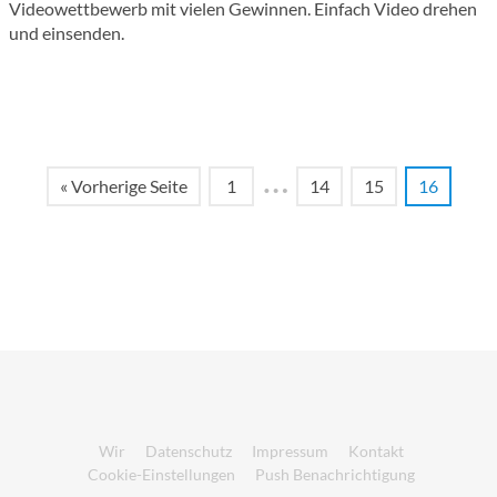
Videowettbewerb mit vielen Gewinnen. Einfach Video drehen
und einsenden.
…
« Vorherige Seite
1
14
15
16
Wir
Datenschutz
Impressum
Kontakt
Cookie-Einstellungen
Push Benachrichtigung