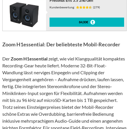
Presonus Eris 3.5 2nd Gen
Kundenbewertung:
(279)
84,00€
Zoom H1essential: Der beliebteste Mobil-Recorder
Der
Zoom H1essential
zeigt, wie viel Klangqualität kompaktes
Recording-Gear heute liefert. Moderne 32-Bit-Float-
Wandlung lässt nerviges Einpegeln und Clipping der
Vergangenheit angehören – Aufnahme drücken, laufen lassen,
fertig. Die integrierten Stereomikrofone und der Stereo-
Miniklinken-Input sorgen für Flexibilität. Aufnahmen werden
mit bis zu 96 kHz auf microSD-Karten bis 1 TB gespeichert.
Trotz seines Einsteigerpreises bietet der Mobil-Recorder
schöne Extras wie Overdubbing, barrierefreie Bedienung
inklusive mehrsprachigem Audio-Guide und einen angenehm
leichten Formfaktor. Für spontane Field-Recordings, Interviews