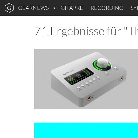
GEARNEWS
GITARRE
RECORDING
SY
71 Ergebnisse für "