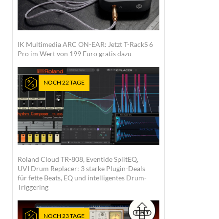
IK Multimedia ARC ON-EAR: Jetzt T-RackS 6
Pro im Wert von 199 Euro gratis dazu
NOCH 22 TAGE
Roland Cloud TR-808, Eventide SplitEQ,
UVI Drum Replacer: 3 starke Plugin-Deals
für fette Beats, EQ und intelligentes Drum-
Triggering
NOCH 23 TAGE