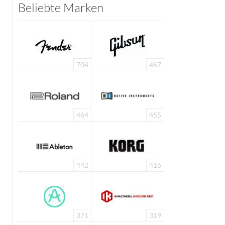
Beliebte Marken
704
467
464
455
442
416
371
319