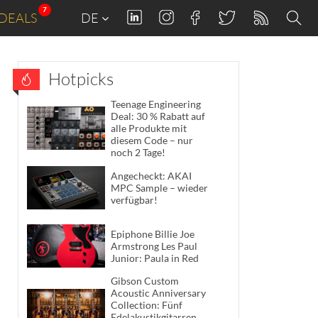
7
DEALS
DE
Hotpicks
Teenage Engineering
Deal: 30 % Rabatt auf
alle Produkte mit
diesem Code – nur
noch 2 Tage!
Angecheckt: AKAI
MPC Sample – wieder
verfügbar!
Epiphone Billie Joe
Armstrong Les Paul
Junior: Paula in Red
Gibson Custom
Acoustic Anniversary
Collection: Fünf
Edelakustikgitarren