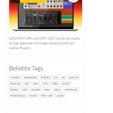
UAD EMT 140 und EMT 250: Universal Audio
bringt legendäre Vintage-Reverbs jetzt als
native Plugins
Beliebte Tags
VIDEO
WINDOWS
EFFEKT
FX
AU
MACOS
PLUG-IN
VST
AAX
VST3
MIDI
64 BIT
PEDAL
OSX
PLUGIN
MAC
DEAL
HOTPICKS
KOSTENLOS
FILTER
MAC OSX
32 BIT