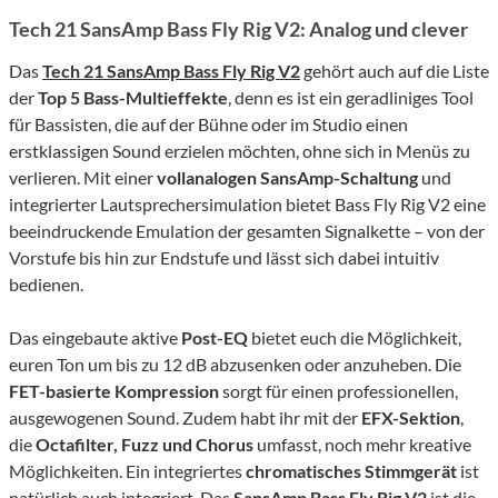
Tech 21 SansAmp Bass Fly Rig V2: Analog und clever
Das
Tech 21 SansAmp Bass Fly Rig V2
gehört auch auf die Liste
der
Top 5 Bass-Multieffekte
, denn es ist ein geradliniges Tool
für Bassisten, die auf der Bühne oder im Studio einen
erstklassigen Sound erzielen möchten, ohne sich in Menüs zu
verlieren. Mit einer
vollanalogen SansAmp-Schaltung
und
integrierter Lautsprechersimulation bietet Bass Fly Rig V2 eine
beeindruckende Emulation der gesamten Signalkette – von der
Vorstufe bis hin zur Endstufe und lässt sich dabei intuitiv
bedienen.
Das eingebaute aktive
Post-EQ
bietet euch die Möglichkeit,
euren Ton um bis zu 12 dB abzusenken oder anzuheben. Die
FET-basierte Kompression
sorgt für einen professionellen,
ausgewogenen Sound. Zudem habt ihr mit der
EFX-Sektion
,
die
Octafilter, Fuzz und Chorus
umfasst, noch mehr kreative
Möglichkeiten. Ein integriertes
chromatisches Stimmgerät
ist
natürlich auch integriert. Das
SansAmp Bass Fly Rig V2
ist die