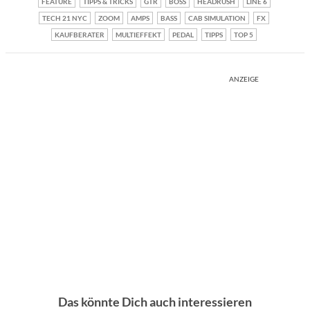
FEATURE
TIPPS & TRICKS
GTR
BOSS
HEADRUSH
LINE 6
TECH 21 NYC
ZOOM
AMPS
BASS
CAB SIMULATION
FX
KAUFBERATER
MULTIEFFEKT
PEDAL
TIPPS
TOP 5
ANZEIGE
Das könnte Dich auch interessieren