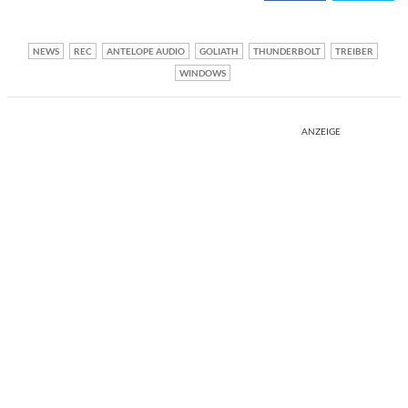
NEWS
REC
ANTELOPE AUDIO
GOLIATH
THUNDERBOLT
TREIBER
WINDOWS
ANZEIGE