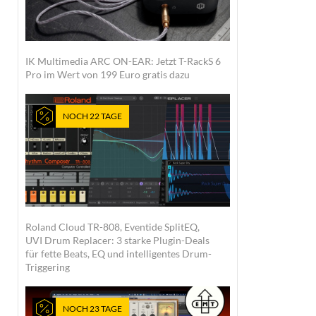
IK Multimedia ARC ON-EAR: Jetzt T-RackS 6
Pro im Wert von 199 Euro gratis dazu
NOCH 22 TAGE
Roland Cloud TR-808, Eventide SplitEQ,
UVI Drum Replacer: 3 starke Plugin-Deals
für fette Beats, EQ und intelligentes Drum-
Triggering
NOCH 23 TAGE