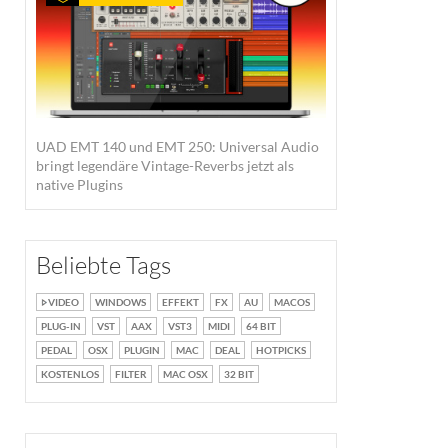
UAD EMT 140 und EMT 250: Universal Audio
bringt legendäre Vintage-Reverbs jetzt als
native Plugins
Beliebte Tags
VIDEO
WINDOWS
EFFEKT
FX
AU
MACOS
PLUG-IN
VST
AAX
VST3
MIDI
64 BIT
PEDAL
OSX
PLUGIN
MAC
DEAL
HOTPICKS
KOSTENLOS
FILTER
MAC OSX
32 BIT