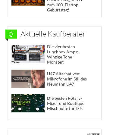
zum 100. Flattop-
Geburtstag!
Aktuelle Kaufberater
Die vier besten
Lunchbox Amps:
Winzige Tone-
Monster!
U47 Alternativen:
Mikrofone im Stil des
Neumann U47
Die besten Rotary-
Mixer und Boutique
Mischpulte für DJs
ANZEIGE