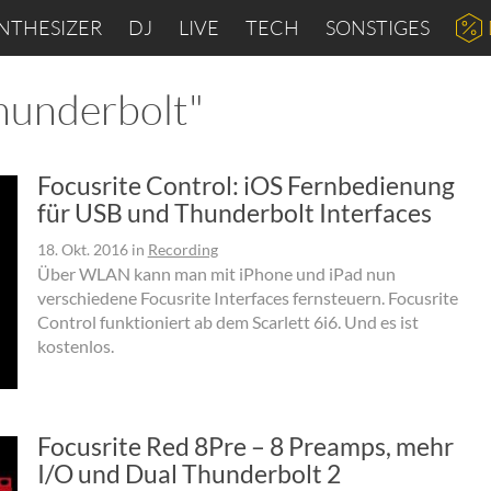
NTHESIZER
DJ
LIVE
TECH
SONSTIGES
Thunderbolt"
Focusrite Control: iOS Fernbedienung
für USB und Thunderbolt Interfaces
18. Okt. 2016
in
Recording
Über WLAN kann man mit iPhone und iPad nun
verschiedene Focusrite Interfaces fernsteuern. Focusrite
Control funktioniert ab dem Scarlett 6i6. Und es ist
kostenlos.
Focusrite Red 8Pre – 8 Preamps, mehr
I/O und Dual Thunderbolt 2