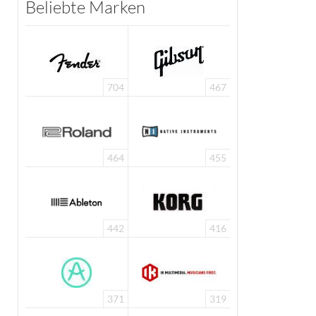
Beliebte Marken
704
467
464
455
442
416
371
319