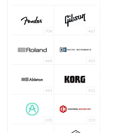
704
467
464
455
441
415
370
319