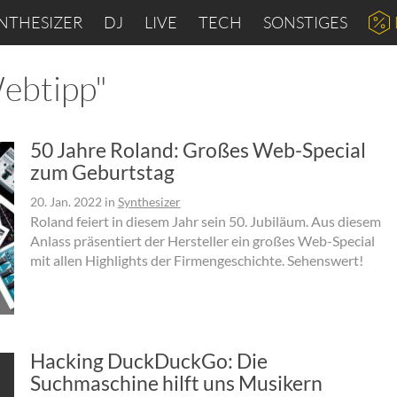
NTHESIZER
DJ
LIVE
TECH
SONSTIGES
Webtipp"
50 Jahre Roland: Großes Web-Special
zum Geburtstag
20. Jan. 2022
in
Synthesizer
Roland feiert in diesem Jahr sein 50. Jubiläum. Aus diesem
Anlass präsentiert der Hersteller ein großes Web-Special
mit allen Highlights der Firmengeschichte. Sehenswert!
Hacking DuckDuckGo: Die
Suchmaschine hilft uns Musikern