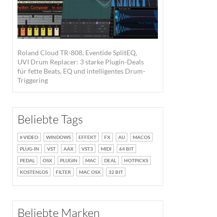
Roland Cloud TR-808, Eventide SplitEQ,
UVI Drum Replacer: 3 starke Plugin-Deals
für fette Beats, EQ und intelligentes Drum-
Triggering
Beliebte Tags
VIDEO
WINDOWS
EFFEKT
FX
AU
MACOS
PLUG-IN
VST
AAX
VST3
MIDI
64 BIT
PEDAL
OSX
PLUGIN
MAC
DEAL
HOTPICKS
KOSTENLOS
FILTER
MAC OSX
32 BIT
Beliebte Marken