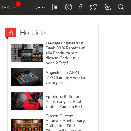
8
DEALS
DE
Hotpicks
Teenage Engineering
Deal: 30 % Rabatt auf
alle Produkte mit
diesem Code – nur
noch 2 Tage!
Angecheckt: AKAI
MPC Sample – wieder
verfügbar!
Epiphone Billie Joe
Armstrong Les Paul
Junior: Paula in Red
Gibson Custom
Acoustic Anniversary
Collection: Fünf
Edelakustikgitarren