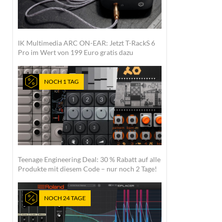
IK Multimedia ARC ON-EAR: Jetzt T-RackS 6
Pro im Wert von 199 Euro gratis dazu
NOCH 1 TAG
Teenage Engineering Deal: 30 % Rabatt auf alle
Produkte mit diesem Code – nur noch 2 Tage!
NOCH 24 TAGE