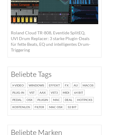
Roland Cloud TR-808, Eventide SplitEQ,
UVI Drum Replacer: 3 starke Plugin-Deals
für fette Beats, EQ und intelligentes Drum-
Triggering
Beliebte Tags
VIDEO
WINDOWS
EFFEKT
FX
AU
MACOS
PLUG-IN
VST
AAX
VST3
MIDI
64 BIT
PEDAL
OSX
PLUGIN
MAC
DEAL
HOTPICKS
KOSTENLOS
FILTER
MAC OSX
32 BIT
Beliebte Marken