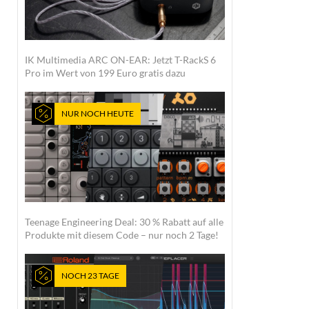
IK Multimedia ARC ON-EAR: Jetzt T-RackS 6
Pro im Wert von 199 Euro gratis dazu
NUR NOCH HEUTE
Teenage Engineering Deal: 30 % Rabatt auf alle
Produkte mit diesem Code – nur noch 2 Tage!
NOCH 23 TAGE