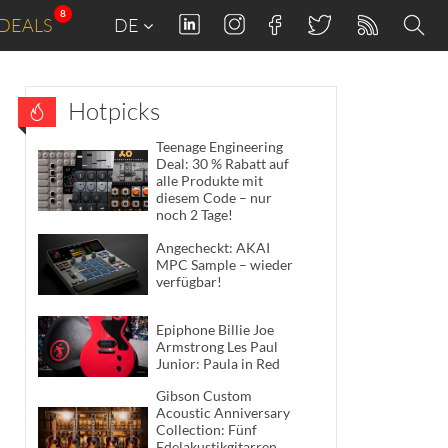
8
DEALS
DE
Hotpicks
Teenage Engineering
Deal: 30 % Rabatt auf
alle Produkte mit
diesem Code – nur
noch 2 Tage!
Angecheckt: AKAI
MPC Sample – wieder
verfügbar!
Epiphone Billie Joe
Armstrong Les Paul
Junior: Paula in Red
Gibson Custom
Acoustic Anniversary
Collection: Fünf
Edelakustikgitarren