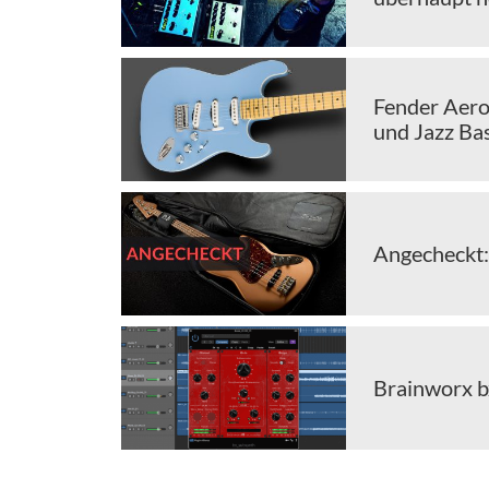
Fender Aerod
und Jazz Ba
Angecheckt:
Brainworx bx