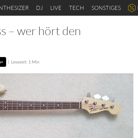
NTHESIZER
DJ
LIVE
TECH
SONSTIGES
ss – wer hört den
|
Lesezeit: 1 Min