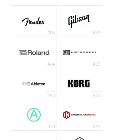
704
467
464
455
442
415
370
319