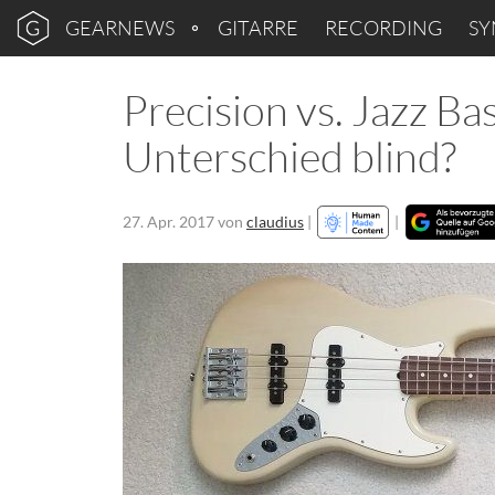
GEARNEWS
GITARRE
RECORDING
SY
Precision vs. Jazz Ba
Unterschied blind?
27. Apr. 2017
von
claudius
|
|