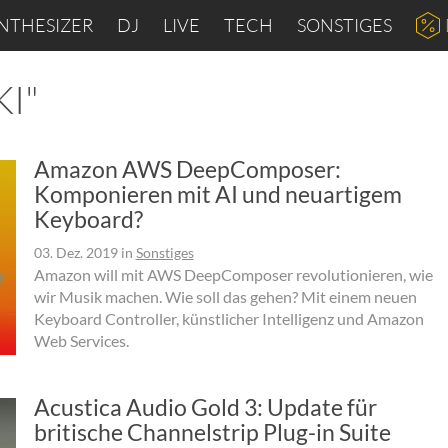
NTHESIZER
DJ
LIVE
TECH
SONSTIGES
KI"
Amazon AWS DeepComposer:
Komponieren mit AI und neuartigem
Keyboard?
03. Dez. 2019
in
Sonstiges
Amazon will mit AWS DeepComposer revolutionieren, wie
wir Musik machen. Wie soll das gehen? Mit einem neuen
Keyboard Controller, künstlicher Intelligenz und Amazon
Web Services.
Acustica Audio Gold 3: Update für
britische Channelstrip Plug-in Suite