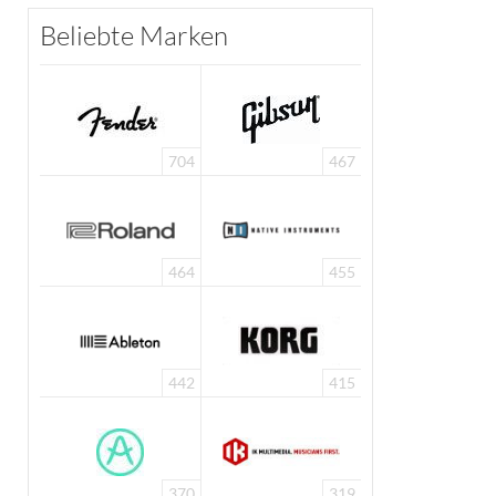
Beliebte Marken
704
467
464
455
442
415
370
319