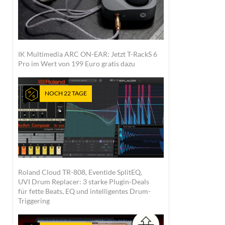
IK Multimedia ARC ON-EAR: Jetzt T-RackS 6
Pro im Wert von 199 Euro gratis dazu
NOCH 22 TAGE
Roland Cloud TR-808, Eventide SplitEQ,
UVI Drum Replacer: 3 starke Plugin-Deals
für fette Beats, EQ und intelligentes Drum-
Triggering