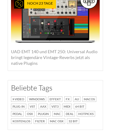
NOCH 23 TAGE
UAD EMT 140 und EMT 250: Universal Audio
bringt legendäre Vintage-Reverbs jetzt als
native Plugins
Beliebte Tags
VIDEO
WINDOWS
EFFEKT
FX
AU
MACOS
PLUG-IN
VST
AAX
VST3
MIDI
64 BIT
PEDAL
OSX
PLUGIN
MAC
DEAL
HOTPICKS
KOSTENLOS
FILTER
MAC OSX
32 BIT