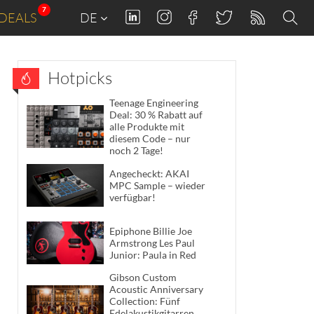
7
DEALS
DE
Hotpicks
Teenage Engineering
Deal: 30 % Rabatt auf
alle Produkte mit
diesem Code – nur
noch 2 Tage!
Angecheckt: AKAI
MPC Sample – wieder
verfügbar!
Epiphone Billie Joe
Armstrong Les Paul
Junior: Paula in Red
Gibson Custom
Acoustic Anniversary
Collection: Fünf
Edelakustikgitarren