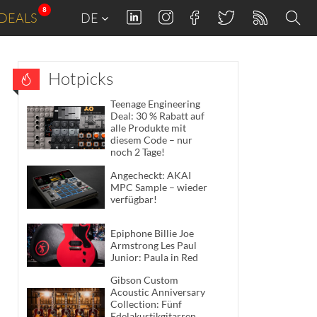
8
DEALS
DE
Hotpicks
Teenage Engineering
Deal: 30 % Rabatt auf
alle Produkte mit
diesem Code – nur
noch 2 Tage!
Angecheckt: AKAI
MPC Sample – wieder
verfügbar!
Epiphone Billie Joe
Armstrong Les Paul
Junior: Paula in Red
Gibson Custom
Acoustic Anniversary
Collection: Fünf
Edelakustikgitarren