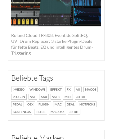
Roland Cloud TR-808, Eventide SplitEQ,
UVI Drum Replacer: 3 starke Plugin-Deals
für fette Beats, EQ und intelligentes Drum-
Triggering
Beliebte Tags
VIDEO
WINDOWS
EFFEKT
FX
AU
MACOS
PLUG-IN
VST
AAX
VST3
MIDI
64 BIT
PEDAL
OSX
PLUGIN
MAC
DEAL
HOTPICKS
KOSTENLOS
FILTER
MAC OSX
32 BIT
Beliebte Marken