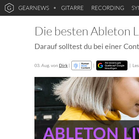
GEARNEWS
GITARRE
RECORDING
SY
Die besten Ableton L
Darauf solltest du bei einer Co
03. Aug.
von
Dirk
|
|
|
Les