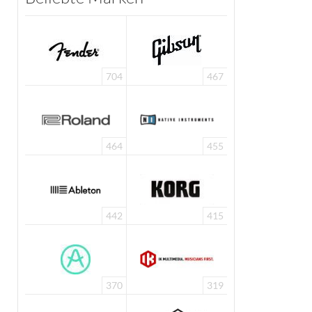
704
467
464
455
442
415
370
319