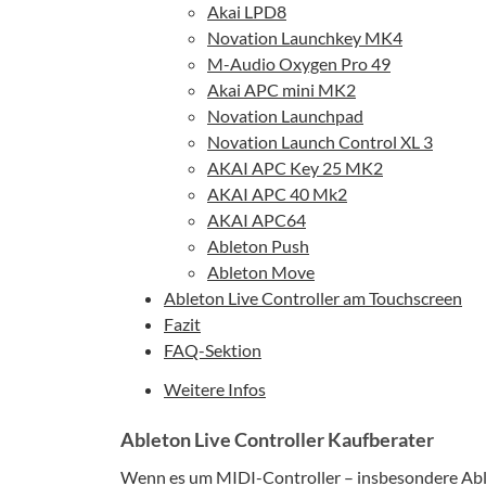
Akai LPD8
Novation Launchkey MK4
M-Audio Oxygen Pro 49
Akai APC mini MK2
Novation Launchpad
Novation Launch Control XL 3
AKAI APC Key 25 MK2
AKAI APC 40 Mk2
AKAI APC64
Ableton Push
Ableton Move
Ableton Live Controller am Touchscreen
Fazit
FAQ-Sektion
Weitere Infos
Ableton Live Controller Kaufberater
Wenn es um MIDI-Controller – insbesondere Ablet