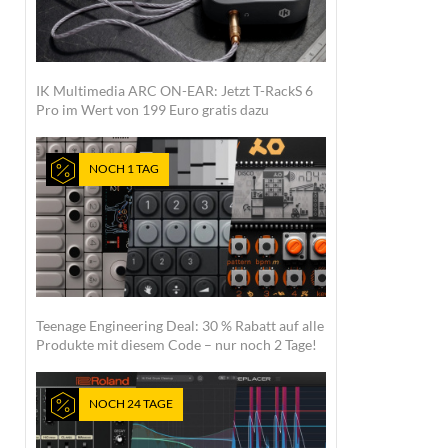
IK Multimedia ARC ON-EAR: Jetzt T-RackS 6
Pro im Wert von 199 Euro gratis dazu
NOCH 1 TAG
Teenage Engineering Deal: 30 % Rabatt auf alle
Produkte mit diesem Code – nur noch 2 Tage!
NOCH 24 TAGE