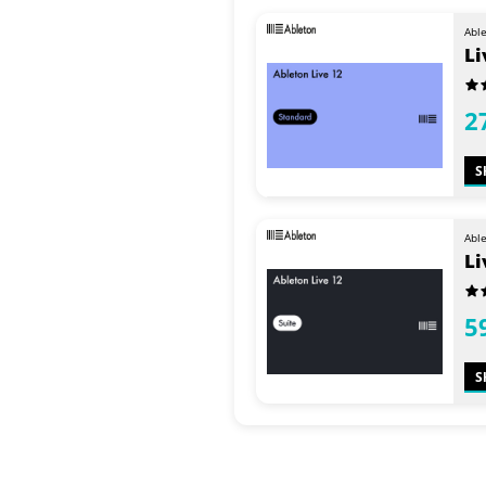
Abl
Li
2
S
Abl
Li
5
S