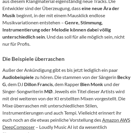
aus diesem Klangmaterial eigenständig neue Tracks. Die
Entwickler sind der Überzeugung, dass
eine neue Ära der
Musik
beginnt, in der mit einem Mausklick endlose
Musikvariationen entstehen –
Genre, Stimmung,
Instrumentierung oder Melodie können dabei völlig
unterschiedlich sein
. Und das soll für alle möglich sein, nicht
nur für Profis.
Die Beispiele überraschen
Außer der Ankündigung gibt es bis jetzt lediglich ein paar
Audiobeispiele
zu hören. Die stammen von der Sängerin
Becky
G
, dem DJ
Dillon Francis
, dem Rapper
Bien Monk
und der
Singer-Songwriterin
MØ
. Jeweils ein Titel dieser Artists wird
mit drei weiteren von der KI erstellten Mixen vorgestellt. Die
Mixe überraschen mit unterschiedlichen Stilen,
Instrumentierungen und auch Tempi. Vielleicht erinnert ihr
euch noch an die etwas peinliche Vorstellung des
Amazon AWS
DeepComposer
– Loudly Music AI ist da wesentlich