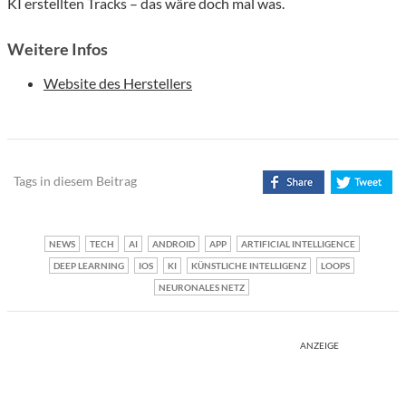
KI erstellten Tracks – das wäre doch mal was.
Weitere Infos
Website des Herstellers
Tags in diesem Beitrag
NEWS
TECH
AI
ANDROID
APP
ARTIFICIAL INTELLIGENCE
DEEP LEARNING
IOS
KI
KÜNSTLICHE INTELLIGENZ
LOOPS
NEURONALES NETZ
ANZEIGE