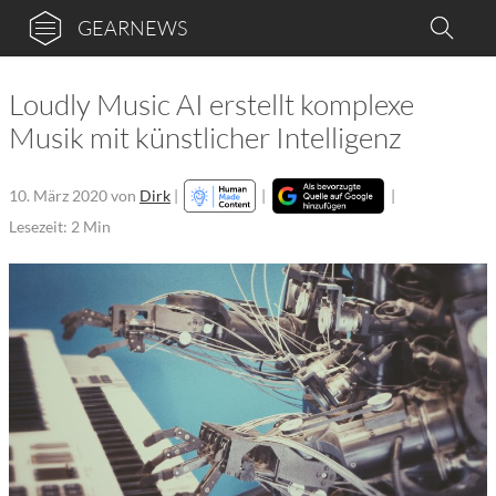
GEARNEWS
Loudly Music AI erstellt komplexe
Musik mit künstlicher Intelligenz
10. März 2020
von
Dirk
|
|
|
Lesezeit: 2 Min