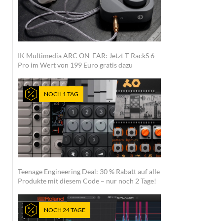
IK Multimedia ARC ON-EAR: Jetzt T-RackS 6
Pro im Wert von 199 Euro gratis dazu
NOCH 1 TAG
Teenage Engineering Deal: 30 % Rabatt auf alle
Produkte mit diesem Code – nur noch 2 Tage!
NOCH 24 TAGE