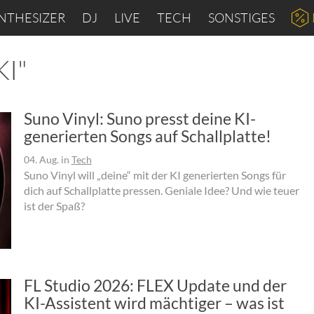
NTHESIZER
DJ
LIVE
TECH
SONSTIGES
KI"
Suno Vinyl: Suno presst deine KI-
generierten Songs auf Schallplatte!
04. Aug.
in
Tech
Suno Vinyl will „deine“ mit der KI generierten Songs für
dich auf Schallplatte pressen. Geniale Idee? Und wie teuer
ist der Spaß?
FL Studio 2026: FLEX Update und der
KI-Assistent wird mächtiger – was ist