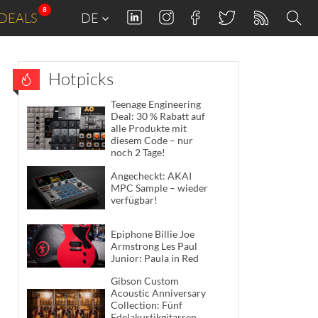
8
DEALS
DE
Hotpicks
Teenage Engineering
Deal: 30 % Rabatt auf
alle Produkte mit
diesem Code – nur
noch 2 Tage!
Angecheckt: AKAI
MPC Sample – wieder
verfügbar!
Epiphone Billie Joe
Armstrong Les Paul
Junior: Paula in Red
Gibson Custom
Acoustic Anniversary
Collection: Fünf
Edelakustikgitarren