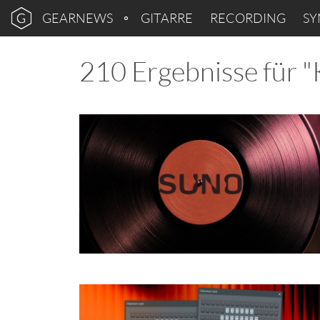
GEARNEWS
GITARRE
RECORDING
SY
210 Ergebnisse für "