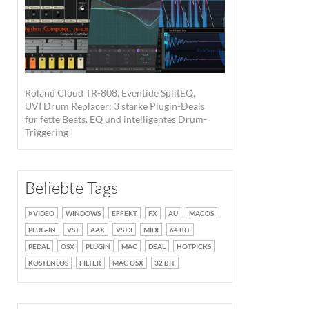
Roland Cloud TR-808, Eventide SplitEQ,
UVI Drum Replacer: 3 starke Plugin-Deals
für fette Beats, EQ und intelligentes Drum-
Triggering
Beliebte Tags
VIDEO
WINDOWS
EFFEKT
FX
AU
MACOS
PLUG-IN
VST
AAX
VST3
MIDI
64 BIT
PEDAL
OSX
PLUGIN
MAC
DEAL
HOTPICKS
KOSTENLOS
FILTER
MAC OSX
32 BIT