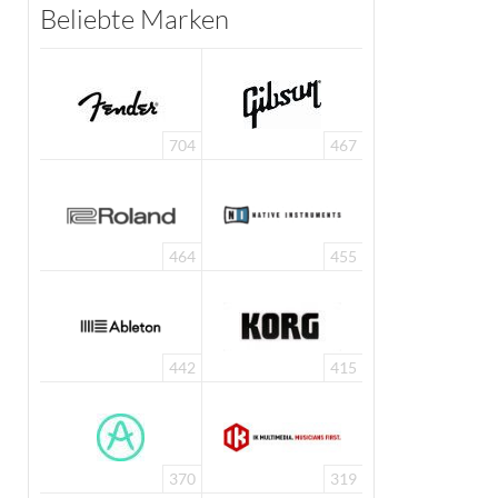
Beliebte Marken
704
467
464
455
442
415
370
319