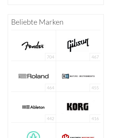
Beliebte Marken
704
467
464
455
442
416