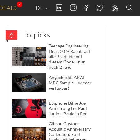
7
DEALS
DE
Hotpicks
Teenage Engineering
Deal: 30 % Rabatt auf
alle Produkte mit
diesem Code – nur
noch 2 Tage!
Angecheckt: AKAI
MPC Sample – wieder
verfügbar!
Epiphone Billie Joe
Armstrong Les Paul
Junior: Paula in Red
Gibson Custom
Acoustic Anniversary
Collection: Fünf
Edelakustikgitarren