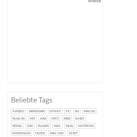
ANZEIGE
Beliebte Tags
VIDEO
WINDOWS
EFFEKT
FX
AU
MACOS
PLUG-IN
VST
AAX
VST3
MIDI
64 BIT
PEDAL
OSX
PLUGIN
MAC
DEAL
HOTPICKS
KOSTENLOS
FILTER
MAC OSX
32 BIT