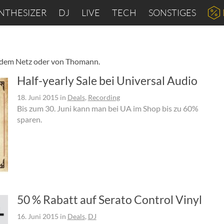
NTHESIZER
DJ
LIVE
TECH
SONSTIGES
s dem Netz oder von Thomann.
Half-yearly Sale bei Universal Audio
18. Juni 2015
in
Deals
,
Recording
Bis zum 30. Juni kann man bei UA im Shop bis zu 60%
sparen.
50 % Rabatt auf Serato Control Vinyl
16. Juni 2015
in
Deals
,
DJ