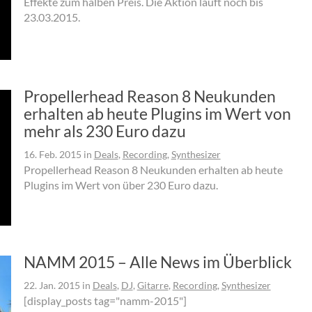
Effekte zum halben Preis. Die Aktion läuft noch bis
23.03.2015.
Propellerhead Reason 8 Neukunden
erhalten ab heute Plugins im Wert von
mehr als 230 Euro dazu
16. Feb. 2015
in
Deals
,
Recording
,
Synthesizer
Propellerhead Reason 8 Neukunden erhalten ab heute
Plugins im Wert von über 230 Euro dazu.
NAMM 2015 – Alle News im Überblick
22. Jan. 2015
in
Deals
,
DJ
,
Gitarre
,
Recording
,
Synthesizer
[display_posts tag="namm-2015"]