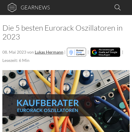
GEARNEWS
Die 5 besten Eurorack Oszillatoren in
2023
08. Mai 2023
von
Lukas Hermann
|
|
|
Lesezeit: 6 Min