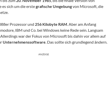
n bis zum
20. November 1985
, bis die finale Version von
 es sich um die erste
grafische Umgebung
von Microsoft, die
etze.
088er Prozessor und
256 Kilobyte RAM
. Aber am Anfang
modore, IBM und Co. bei Windows keine Rede sein. Langsam
Allerdings war der Fokus von Microsoft bis dahin vor allem auf
ür Unternehmenssoftware
. Das sollte sich grundlegend ändern.
ANZEIGE