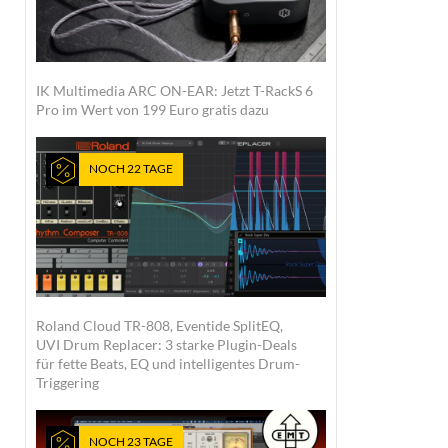
IK Multimedia ARC ON-EAR: Jetzt T-RackS 6
Pro im Wert von 199 Euro gratis dazu
NOCH 22 TAGE
Roland Cloud TR-808, Eventide SplitEQ,
UVI Drum Replacer: 3 starke Plugin-Deals
für fette Beats, EQ und intelligentes Drum-
Triggering
NOCH 23 TAGE