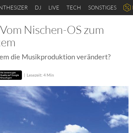
NTHESIZER
DJ
LIVE
TECH
SONSTIGES
 Vom Nischen-OS zum
tem
tem die Musikproduktion verändert?
|
Lesezeit: 4 Min