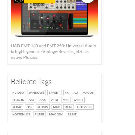
UAD EMT 140 und EMT 250: Universal Audio
bringt legendäre Vintage-Reverbs jetzt als
native Plugins
Beliebte Tags
VIDEO
WINDOWS
EFFEKT
FX
AU
MACOS
PLUG-IN
VST
AAX
VST3
MIDI
64 BIT
PEDAL
OSX
PLUGIN
MAC
DEAL
HOTPICKS
KOSTENLOS
FILTER
MAC OSX
32 BIT