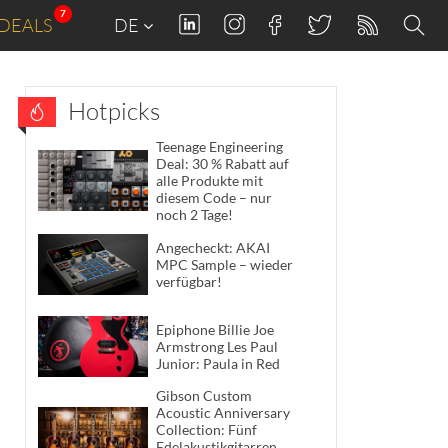
7
DEALS
DE
Hotpicks
Teenage Engineering
Deal: 30 % Rabatt auf
alle Produkte mit
diesem Code – nur
noch 2 Tage!
Angecheckt: AKAI
MPC Sample – wieder
verfügbar!
Epiphone Billie Joe
Armstrong Les Paul
Junior: Paula in Red
Gibson Custom
Acoustic Anniversary
Collection: Fünf
Edelakustikgitarren