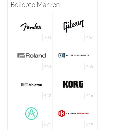
Beliebte Marken
704
467
464
455
442
416
371
319