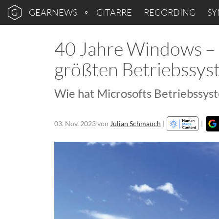
GEARNEWS
GITARRE
RECORDING
SY
40 Jahre Windows –
größten Betriebssys
Wie hat Microsofts Betriebssys
03. Nov. 2023
von
Julian Schmauch
|
|