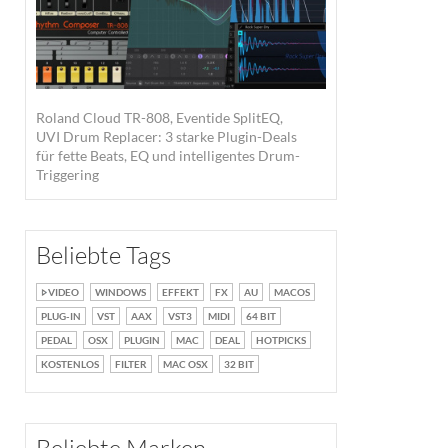
Roland Cloud TR-808, Eventide SplitEQ,
UVI Drum Replacer: 3 starke Plugin-Deals
für fette Beats, EQ und intelligentes Drum-
Triggering
Beliebte Tags
VIDEO
WINDOWS
EFFEKT
FX
AU
MACOS
PLUG-IN
VST
AAX
VST3
MIDI
64 BIT
PEDAL
OSX
PLUGIN
MAC
DEAL
HOTPICKS
KOSTENLOS
FILTER
MAC OSX
32 BIT