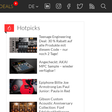
8
DEALS
DE
Hotpicks
Teenage Engineering
Deal: 30 % Rabatt auf
alle Produkte mit
diesem Code – nur
noch 2 Tage!
Angecheckt: AKAI
MPC Sample – wieder
verfügbar!
Epiphone Billie Joe
Armstrong Les Paul
Junior: Paula in Red
Gibson Custom
Acoustic Anniversary
Collection: Fünf
Edelakustikgitarren