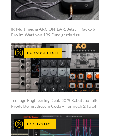
IK Multimedia ARC ON-EAR: Jetzt T-RackS 6
Pro im Wert von 199 Euro gratis dazu
NUR NOCH HEUTE
Teenage Engineering Deal: 30 % Rabatt auf alle
Produkte mit diesem Code – nur noch 2 Tage!
NOCH 23 TAGE