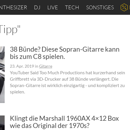
NTHESIZER
DJ
LIVE
TECH
SONSTIGES
Tipp"
38 Bünde? Diese Sopran-Gitarre kann
bis zum C8 spielen.
23. Apr. 2019
in
Gitarre
YouTuber Said Too Much Productions hat kurzerhand sein
Griffbrett via 3D-Drucker auf 38 Bünde verlängert. Die
Sopran-Gitarre ist wirklich einzigartig - und kompliziert zu
spielen.
Klingt die Marshall 1960AX 4×12 Box
wie das Original der 1970s?