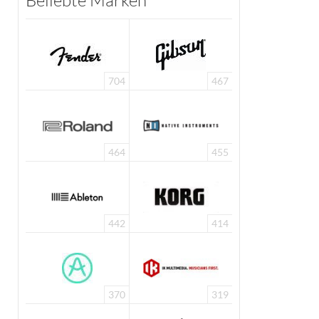
Beliebte Marken
704
467
464
455
442
414
370
319