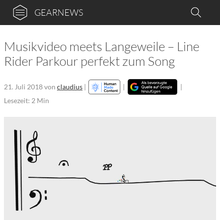
GEARNEWS
Musikvideo meets Langeweile – Line
Rider Parkour perfekt zum Song
21. Juli 2018
von
claudius
|
|
|
Lesezeit: 2 Min