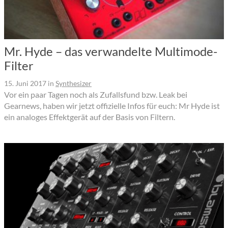
Mr. Hyde – das verwandelte Multimode-
Filter
15. Juni 2017
in
Synthesizer
Vor ein paar Tagen noch als Zufallsfund bzw. Leak bei
Gearnews, haben wir jetzt offizielle Infos für euch: Mr Hyde ist
ein analoges Effektgerät auf der Basis von Filtern.