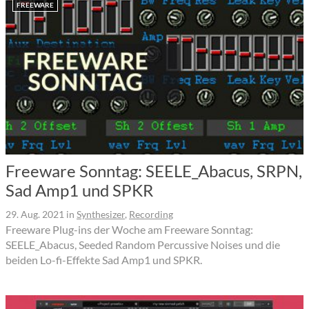
FREEWARE
Freeware Sonntag: SEELE_Abacus, SRPN,
Sad Amp1 und SPKR
29. Aug. 2021
in
Synthesizer
,
Recording
Freeware Plug-ins der Woche am Freeware Sonntag:
SEELE_Abacus, Seeded Random Percussive Noises und die
beiden Lo-fi-Effekte Sad Amp1 und SPKR.