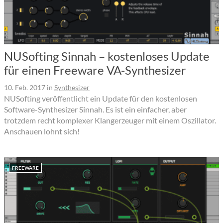
NUSofting Sinnah – kostenloses Update
für einen Freeware VA-Synthesizer
10. Feb. 2017
in
Synthesizer
NUSofting veröffentlicht ein Update für den kostenlosen
Software-Synthesizer Sinnah. Es ist ein einfacher, aber
trotzdem recht komplexer Klangerzeuger mit einem Oszillator.
Anschauen lohnt sich!
FREEWARE