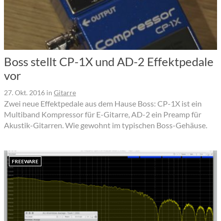
Boss stellt CP-1X und AD-2 Effektpedale
vor
27. Okt. 2016
in
Gitarre
Zwei neue Effektpedale aus dem Hause Boss: CP-1X ist ein
Multiband Kompressor für E-Gitarre, AD-2 ein Preamp für
Akustik-Gitarren. Wie gewohnt im typischen Boss-Gehäuse.
FREEWARE