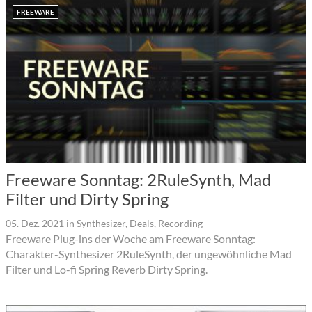
FREEWARE
Freeware Sonntag: 2RuleSynth, Mad
Filter und Dirty Spring
05. Dez. 2021
in
Synthesizer
,
Deals
,
Recording
Freeware Plug-ins der Woche am Freeware Sonntag:
Charakter-Synthesizer 2RuleSynth, der ungewöhnliche Mad
Filter und Lo-fi Spring Reverb Dirty Spring.