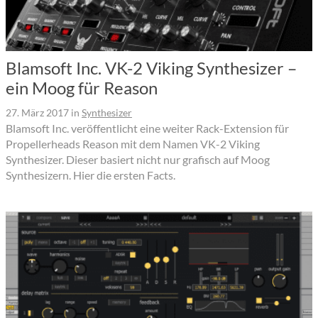
Blamsoft Inc. VK-2 Viking Synthesizer –
ein Moog für Reason
27. März 2017
in
Synthesizer
Blamsoft Inc. veröffentlicht eine weiter Rack-Extension für
Propellerheads Reason mit dem Namen VK-2 Viking
Synthesizer. Dieser basiert nicht nur grafisch auf Moog
Synthesizern. Hier die ersten Facts.