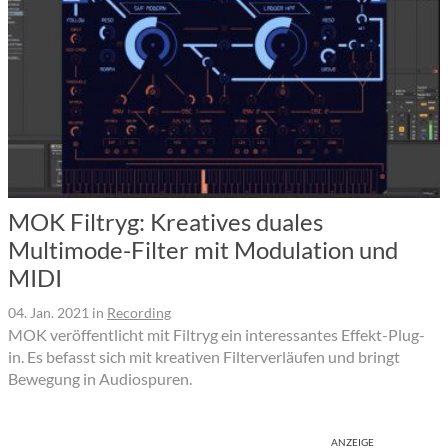
MOK Filtryg: Kreatives duales
Multimode-Filter mit Modulation und
MIDI
04. Jan. 2021
in
Recording
MOK veröffentlicht mit Filtryg ein interessantes Effekt-Plug-
in. Es befasst sich mit kreativen Filterverläufen und bringt
Bewegung in Audiospuren.
ANZEIGE