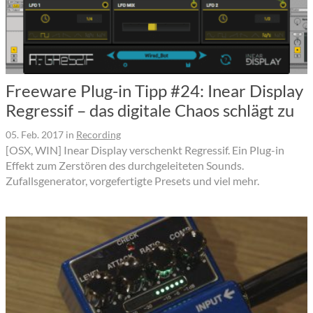
Freeware Plug-in Tipp #24: Inear Display
Regressif – das digitale Chaos schlägt zu
05. Feb. 2017
in
Recording
[OSX, WIN] Inear Display verschenkt Regressif. Ein Plug-in
Effekt zum Zerstören des durchgeleiteten Sounds.
Zufallsgenerator, vorgefertigte Presets und viel mehr.