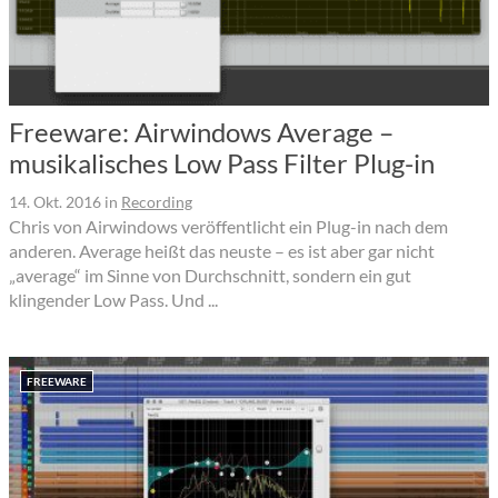
Freeware: Airwindows Average –
musikalisches Low Pass Filter Plug-in
14. Okt. 2016
in
Recording
Chris von Airwindows veröffentlicht ein Plug-in nach dem
anderen. Average heißt das neuste – es ist aber gar nicht
„average“ im Sinne von Durchschnitt, sondern ein gut
klingender Low Pass. Und ...
FREEWARE