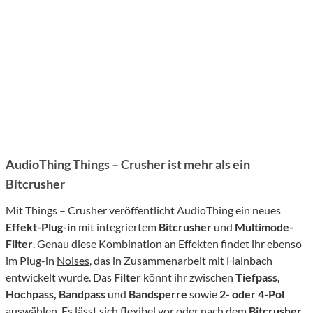
AudioThing Things – Crusher ist mehr als ein
Bitcrusher
Mit Things – Crusher veröffentlicht AudioThing ein neues
Effekt-Plug-in
mit integriertem
Bitcrusher
und
Multimode-
Filter
. Genau diese Kombination an Effekten findet ihr ebenso
im Plug-in
Noises
, das in Zusammenarbeit mit Hainbach
entwickelt wurde. Das
Filter
könnt ihr zwischen
Tiefpass,
Hochpass, Bandpass
und
Bandsperre
sowie
2- oder 4-Pol
auswählen. Es lässt sich flexibel vor oder nach dem
Bitcrusher