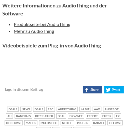
Weitere Informationen zu AudioThing und der
Software
Produktseite bei AudioThing
Mehr zu AudioThing
Videobeispiele zum Plug-in von AudioThing
Tags in diesem Beitrag
DEALS
NEWS
DEALS
REC
AUDIOTHING
64 BIT
AAX
ANGEBOT
AU
BANDPASS
BITCRUSHER
DEAL
DRY/WET
EFFEKT
FILTER
FX
HOCHPASS
MACOS
MULTIMODE
NOTCH
PLUG-IN
RABATT
TIEFPASS