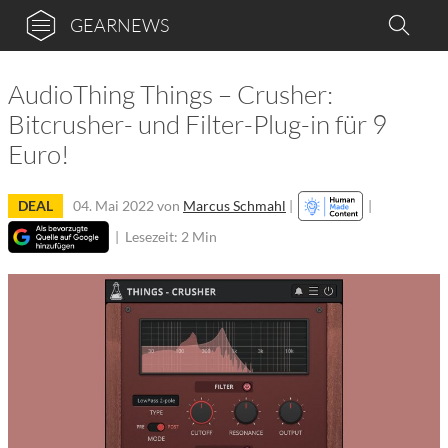
GEARNEWS
AudioThing Things – Crusher:
Bitcrusher- und Filter-Plug-in für 9
Euro!
DEAL
04. Mai 2022
von
Marcus Schmahl
|
|
|
Lesezeit: 2 Min