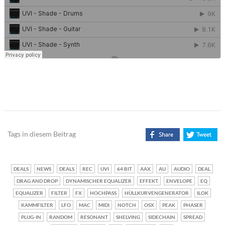
Tags in diesem Beitrag
DEALS
NEWS
DEALS
REC
UVI
64 BIT
AAX
AU
AUDIO
DEAL
DRAG AND DROP
DYNAMISCHER EQUALIZER
EFFEKT
ENVELOPE
EQ
EQUALIZER
FILTER
FX
HOCHPASS
HÜLLKURVENGENERATOR
ILOK
KAMMFILTER
LFO
MAC
MIDI
NOTCH
OSX
PEAK
PHASER
PLUG-IN
RANDOM
RESONANT
SHELVING
SIDECHAIN
SPREAD