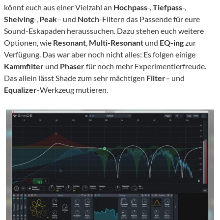
könnt euch aus einer Vielzahl an
Hochpass
-,
Tiefpass
-,
Shelving
-,
Peak
– und
Notch
-Filtern das Passende für eure
Sound-Eskapaden heraussuchen. Dazu stehen euch weitere
Optionen, wie
Resonant
,
Multi-Resonant
und
EQ-ing
zur
Verfügung. Das war aber noch nicht alles: Es folgen einige
Kammfilter
und
Phaser
für noch mehr Experimentierfreude.
Das allein lässt Shade zum sehr mächtigen
Filter
– und
Equalizer
-Werkzeug mutieren.