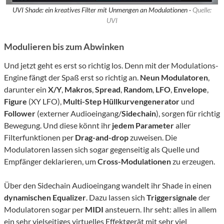
UVI Shade: ein kreatives Filter mit Unmengen an Modulationen ·
Quelle:
UVI
Modulieren bis zum Abwinken
Und jetzt geht es erst so richtig los. Denn mit der Modulations-
Engine fängt der Spaß erst so richtig an.
Neun Modulatoren
,
darunter ein
X/Y
,
Makros
,
Spread
,
Random
,
LFO
,
Envelope
,
Figure
(XY LFO),
Multi-Step Hüllkurvengenerator
und
Follower
(externer Audioeingang/
Sidechain
), sorgen für richtig
Bewegung. Und diese könnt ihr
jedem Parameter
aller
Filterfunktionen per
Drag-and-drop
zuweisen. Die
Modulatoren lassen sich sogar gegenseitig als Quelle und
Empfänger deklarieren, um
Cross-Modulationen
zu erzeugen.
Über den Sidechain Audioeingang wandelt ihr Shade in einen
dynamischen Equalizer
. Dazu lassen sich
Triggersignale
der
Modulatoren sogar per
MIDI
ansteuern. Ihr seht: alles in allem
ein sehr vielseitiges virtuelles Effektgerät mit sehr viel