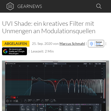
GEARNEWS
UVI Shade: ein kreatives Filter mit
Unmengen an Modulationsquellen
ABGELAUFEN
25. Sep. 2020
von
Marcus Schmahl
|
|
|
Lesezeit: 2 Min