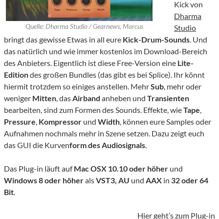
Kick von
Dharma
Quelle: Dharma Studio / Gearnews, Marcus
Studio
bringt das gewisse Etwas in all eure
Kick-Drum-Sounds
. Und
das natürlich und wie immer kostenlos im Download-Bereich
des Anbieters. Eigentlich ist diese Free-Version eine
Lite-
Edition
des großen Bundles (das gibt es bei Splice). Ihr könnt
hiermit trotzdem so einiges anstellen. Mehr
Sub
, mehr oder
weniger
Mitten
, das
Airband
anheben und
Transienten
bearbeiten, sind zum Formen des Sounds. Effekte, wie
Tape
,
Pressure
,
Kompressor
und
Width
, können eure Samples oder
Aufnahmen nochmals mehr in Szene setzen. Dazu zeigt euch
das GUI die Kurven
form des Audiosignals
.
Das Plug-in läuft auf
Mac OSX 10.10 oder höher
und
Windows 8 oder höher
als
VST3, AU
und
AAX
in
32 oder 64
Bit
.
Hier geht’s zum Plug-in