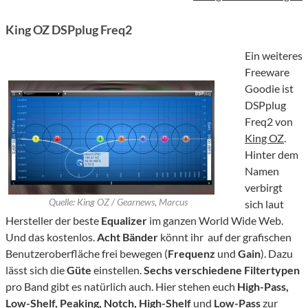
King OZ DSPplug Freq2
Ein weiteres
Freeware
Goodie ist
DSPplug
Freq2 von
King OZ
.
Hinter dem
Namen
verbirgt
Quelle: King OZ / Gearnews, Marcus
sich laut
Hersteller der beste
Equalizer
im ganzen World Wide Web.
Und das kostenlos.
Acht Bänder
könnt ihr auf der grafischen
Benutzeroberfläche frei bewegen (
Frequenz
und
Gain
). Dazu
lässt sich die
Güte
einstellen.
Sechs verschiedene Filtertypen
pro Band gibt es natürlich auch. Hier stehen euch
High-Pass,
Low-Shelf, Peaking, Notch, High-Shelf
und
Low-Pass
zur