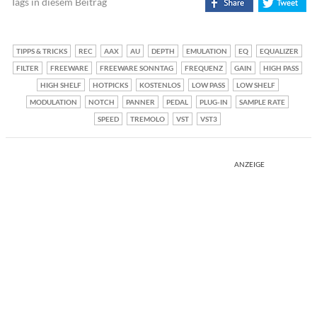
Tags in diesem Beitrag
TIPPS & TRICKS
REC
AAX
AU
DEPTH
EMULATION
EQ
EQUALIZER
FILTER
FREEWARE
FREEWARE SONNTAG
FREQUENZ
GAIN
HIGH PASS
HIGH SHELF
HOTPICKS
KOSTENLOS
LOW PASS
LOW SHELF
MODULATION
NOTCH
PANNER
PEDAL
PLUG-IN
SAMPLE RATE
SPEED
TREMOLO
VST
VST3
ANZEIGE