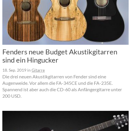
Fenders neue Budget Akustikgitarren
sind ein Hingucker
18. Sep. 2019
in
Gitarre
Die drei neuen Akustikgitarren von Fender sind eine
Augenweide. Vor allem die FA-345CE und die FA-235E.
Spannend ist aber auch die CD-60 als Anfängergitarre unter
200 USD.