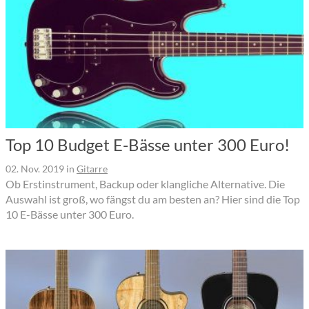
Top 10 Budget E-Bässe unter 300 Euro!
02. Nov. 2019
in
Gitarre
Ob Erstinstrument, Backup oder klangliche Alternative. Die
Auswahl ist groß, wo fängst du am besten an? Hier sind die Top
10 E-Bässe unter 300 Euro.