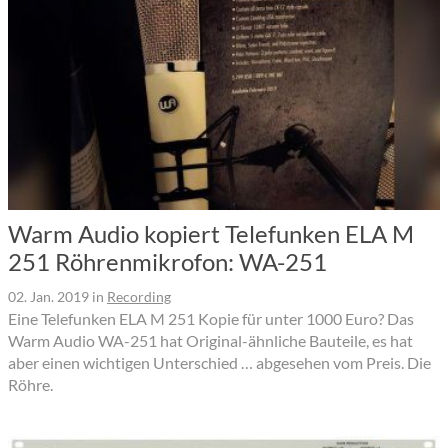
Warm Audio kopiert Telefunken ELA M
251 Röhrenmikrofon: WA-251
02. Jan. 2019
in
Recording
Eine Telefunken ELA M 251 Kopie für unter 1000 Euro? Das
Warm Audio WA-251 hat Original-ähnliche Bauteile, es hat
aber einen wichtigen Unterschied … abgesehen vom Preis. Die
Röhre.