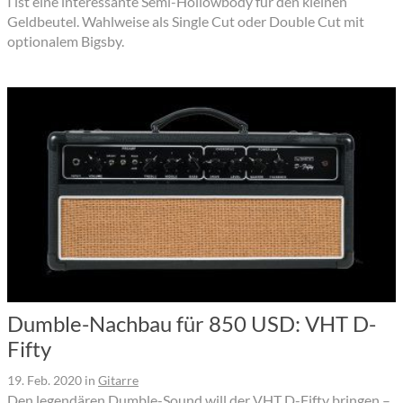
I ist eine interessante Semi-Hollowbody für den kleinen
Geldbeutel. Wahlweise als Single Cut oder Double Cut mit
optionalem Bigsby.
Dumble-Nachbau für 850 USD: VHT D-
Fifty
19. Feb. 2020
in
Gitarre
Den legendären Dumble-Sound will der VHT D-Fifty bringen –