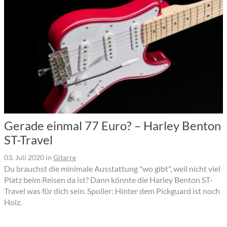
Gerade einmal 77 Euro? – Harley Benton
ST-Travel
03. Juli 2020
in
Gitarre
Du brauchst die minimale Ausstattung "wo gibt", weil nicht viel
Platz beim Reisen da ist? Dann könnte die Harley Benton ST-
Travel was für dich sein. Spoiler: Hinter dem Pickguard ist noch
Holz.