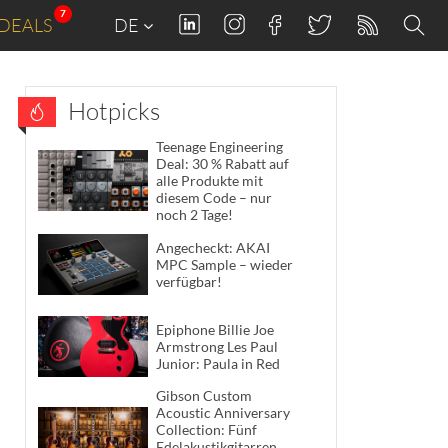
7
DEALS
DE
Hotpicks
Teenage Engineering
Deal: 30 % Rabatt auf
alle Produkte mit
diesem Code – nur
noch 2 Tage!
Angecheckt: AKAI
MPC Sample – wieder
verfügbar!
Epiphone Billie Joe
Armstrong Les Paul
Junior: Paula in Red
Gibson Custom
Acoustic Anniversary
Collection: Fünf
Edelakustikgitarren