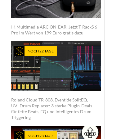
IK Multimedia ARC ON-EAR: Jetzt T-RackS 6
Pro im Wert von 199 Euro gratis dazu
NOCH 22 TAGE
Roland Cloud TR-808, Eventide SplitEQ,
UVI Drum Replacer: 3 starke Plugin-Deals
für fette Beats, EQ und intelligentes Drum-
Triggering
NOCH 23 TAGE