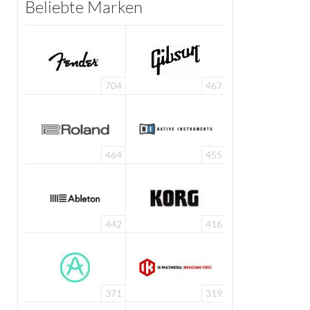
Beliebte Marken
704
467
464
455
442
416
371
319