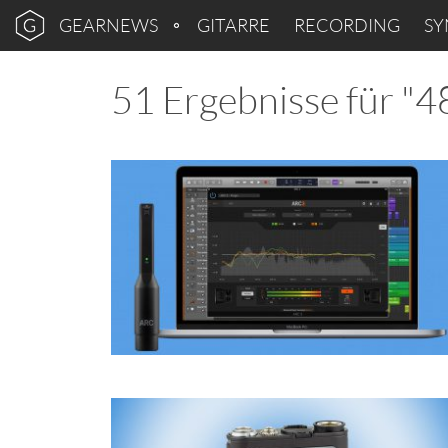
GEARNEWS
GITARRE
RECORDING
SY
51 Ergebnisse für "4