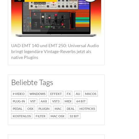
UAD EMT 140 und EMT 250: Universal Audio
bringt legendäre Vintage-Reverbs jetzt als
native Plugins
Beliebte Tags
VIDEO
WINDOWS
EFFEKT
FX
AU
MACOS
PLUG-IN
VST
AAX
VST3
MIDI
64 BIT
PEDAL
OSX
PLUGIN
MAC
DEAL
HOTPICKS
KOSTENLOS
FILTER
MAC OSX
32 BIT