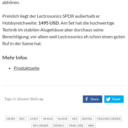
abhören.
Preislich liegt der Lectrosonics SPDR außerhalb er
Hobbyreichweite:
1495 USD
. Am Set hat die hochwertige
Technik im stabilen Alugehäuse aber durchaus seine
Berechtigung, vor allem weil Lectrosonics eh schon einen guten
Ruf in der Szene hat.
Mehr Infos
Produktseite
Tags in diesem Beitrag
NEWS
REC
24 BIT
48 KHZ
96 KHZ
AES
DIGITAL
FIELD RECORDER
RECORDER
STEREO
TIMECODE
WAV