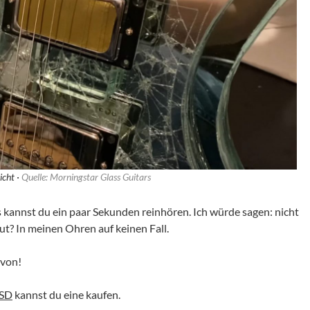
icht ·
Quelle: Morningstar Glass Guitars
 kannst du ein paar Sekunden reinhören. Ich würde sagen: nicht
t? In meinen Ohren auf keinen Fall.
avon!
USD
kannst du eine kaufen.