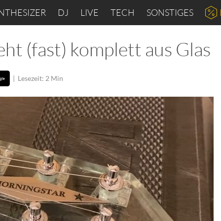
NTHESIZER
DJ
LIVE
TECH
SONSTIGES
ht (fast) komplett aus Glas
|
Lesezeit: 2 Min