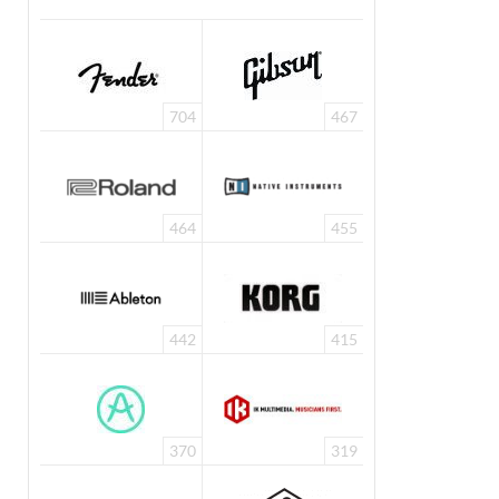
704
467
464
455
442
415
370
319