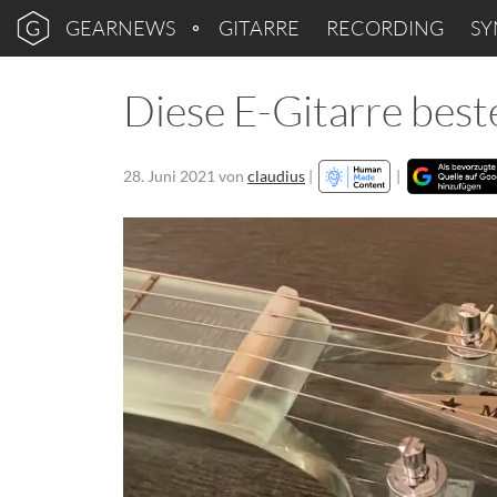
GEARNEWS
GITARRE
RECORDING
SY
Diese E-Gitarre beste
28. Juni 2021
von
claudius
|
|