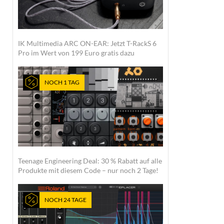
IK Multimedia ARC ON-EAR: Jetzt T-RackS 6
Pro im Wert von 199 Euro gratis dazu
NOCH 1 TAG
Teenage Engineering Deal: 30 % Rabatt auf alle
Produkte mit diesem Code – nur noch 2 Tage!
NOCH 24 TAGE