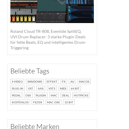
Roland Cloud TR-808, Eventide SplitEQ,
UVI Drum Replacer: 3 starke Plugin-Deals
für fette Beats, EQ und intelligentes Drum-
Triggering
Beliebte Tags
VIDEO
WINDOWS
EFFEKT
FX
AU
MACOS
PLUG-IN
VST
AAX
VST3
MIDI
64 BIT
PEDAL
OSX
PLUGIN
MAC
DEAL
HOTPICKS
KOSTENLOS
FILTER
MAC OSX
32 BIT
Beliebte Marken