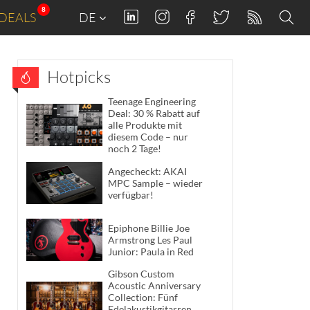
8
DEALS
DE
Hotpicks
Teenage Engineering
Deal: 30 % Rabatt auf
alle Produkte mit
diesem Code – nur
noch 2 Tage!
Angecheckt: AKAI
MPC Sample – wieder
verfügbar!
Epiphone Billie Joe
Armstrong Les Paul
Junior: Paula in Red
Gibson Custom
Acoustic Anniversary
Collection: Fünf
Edelakustikgitarren