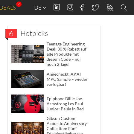
7
DEALS
DE
Hotpicks
Teenage Engineering
Deal: 30 % Rabatt auf
alle Produkte mit
diesem Code – nur
noch 2 Tage!
Angecheckt: AKAI
MPC Sample – wieder
verfügbar!
Epiphone Billie Joe
Armstrong Les Paul
Junior: Paula in Red
Gibson Custom
Acoustic Anniversary
Collection: Fünf
Edelakustikgitarren