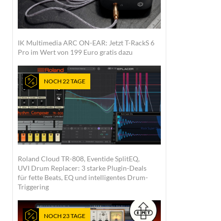
IK Multimedia ARC ON-EAR: Jetzt T-RackS 6
Pro im Wert von 199 Euro gratis dazu
NOCH 22 TAGE
Roland Cloud TR-808, Eventide SplitEQ,
UVI Drum Replacer: 3 starke Plugin-Deals
für fette Beats, EQ und intelligentes Drum-
Triggering
NOCH 23 TAGE