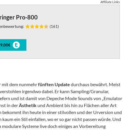
Affiliate Links
ringer Pro-800
enbewertung:
(161)
9,00€
zer mit dem nunmehr
fünften
Update
durchaus bewährt. Meist
ts verstohlen irgendwo dabei. Er kann Sampling/Granular,
iefern und ist damit von Depeche Mode Sounds von „Emulator
nst in der
Ästhetik
und Ambient bis hin zu Flächen aller Art
n bekommt ihn heute in einer stilvollen und der Urversion und
m kaum ein Stil einfallen, wo er so gar nicht passen würde. Und
nn modulare Systeme live doch einiges an Vorbereitung