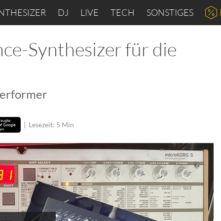
NTHESIZER
DJ
LIVE
TECH
SONSTIGES
e-Synthesizer für die
Performer
|
Lesezeit: 5 Min