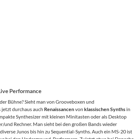
Live Performance
uf der Bühne? Sieht man von Grooveboxen und
 jetzt durchaus auch
Renaissancen
von
klassischen
Synths
in
pakte Synthesizer mit kleinen Minitasten oder als Desktop
r/und Rechner. Man sieht bei den großen Bands wieder
verse Junos bis hin zu Sequential-Synths. Auch ein MS-20 ist
t nur bei den Underground-Performern. Zuletzt etwa bei Depeche