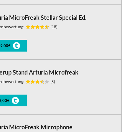
ria MicroFreak Stellar Special Ed.
enbewertung:
(18)
9,00€
erup Stand Arturia Microfreak
enbewertung:
(5)
8,00€
uria MicroFreak Microphone