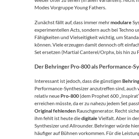
Modes Vorgruppe Young Fathers.
Zunächst fällt auf, dass immer mehr
modulare
Sys
experimentellen Acts, sondern auch bei Techno un
Fähigkeiten und Vielseitigkeit wichtig, um Stan
können. Viele erzeugen damit dennoch oft einfach
Set ersetzen (Martial Canterel/Orphx, bis hin zu
Der Behringer Pro-800 als Performance-Sy
Interessant ist jedoch, dass die günstigen
Behrin
Performance-Synthesizer anzutreffen sind, auch 
relativ neue
Pro-800
(dem Prophet 600 „Inspirat“
erreichen müsste, da er zu nahezu jedem Set passt
Original
fehlenden
Rauschgenerator. Recht siche
ihm fehlt ist heute die
digitale
Vielfalt. Aber in d
Synthesizer und Allrounder. Behringer würde hier
häufiger auf Bühnen vorkommen. Für die Leistung