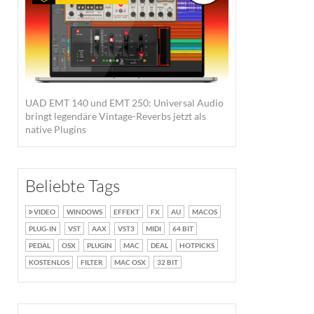
UAD EMT 140 und EMT 250: Universal Audio
bringt legendäre Vintage-Reverbs jetzt als
native Plugins
Beliebte Tags
VIDEO
WINDOWS
EFFEKT
FX
AU
MACOS
PLUG-IN
VST
AAX
VST3
MIDI
64 BIT
PEDAL
OSX
PLUGIN
MAC
DEAL
HOTPICKS
KOSTENLOS
FILTER
MAC OSX
32 BIT