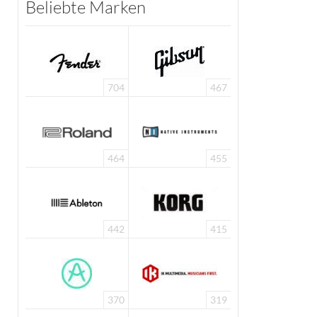
Beliebte Marken
704
467
464
455
442
415
370
319