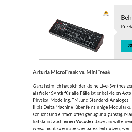
Beh
Kund
28
Arturia MicroFreak vs. MiniFreak
Ganz heimlich hat sich der kleine Live-Synthesi
als freier
Synth
für
alle
Fälle
ist er bei vielen Ac
Physical Modeling, FM, und Standard-Analoges l
II bis Delta Machine“ über feinsinnige Modularku
schlicht und einfach offen genug und günstig. Ma
hat damit auch einen
Vocoder
dabei. Es will eine
wieso nicht so ein speicherbares Teil nutzen, we