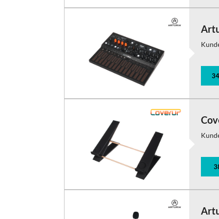
Artu
Kund
34
Cov
Kund
3
Art