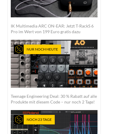
IK Multimedia ARC ON-EAR: Jetzt T-RackS 6
Pro im Wert von 199 Euro gratis dazu
NUR NOCH HEUTE
Teenage Engineering Deal: 30 % Rabatt auf alle
Produkte mit diesem Code – nur noch 2 Tage!
NOCH 23 TAGE