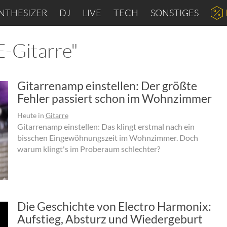
NTHESIZER
DJ
LIVE
TECH
SONSTIGES
E-Gitarre"
Gitarrenamp einstellen: Der größte
Fehler passiert schon im Wohnzimmer
Heute
in
Gitarre
Gitarrenamp einstellen: Das klingt erstmal nach ein
bisschen Eingewöhnungszeit im Wohnzimmer. Doch
warum klingt's im Proberaum schlechter?
Die Geschichte von Electro Harmonix:
Aufstieg, Absturz und Wiedergeburt