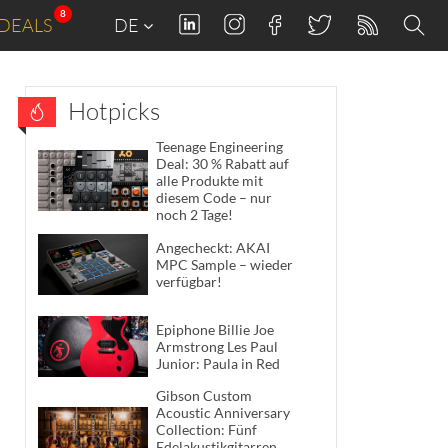
8
DEALS
DE
Hotpicks
Teenage Engineering
Deal: 30 % Rabatt auf
alle Produkte mit
diesem Code – nur
noch 2 Tage!
Angecheckt: AKAI
MPC Sample – wieder
verfügbar!
Epiphone Billie Joe
Armstrong Les Paul
Junior: Paula in Red
Gibson Custom
Acoustic Anniversary
Collection: Fünf
Edelakustikgitarren