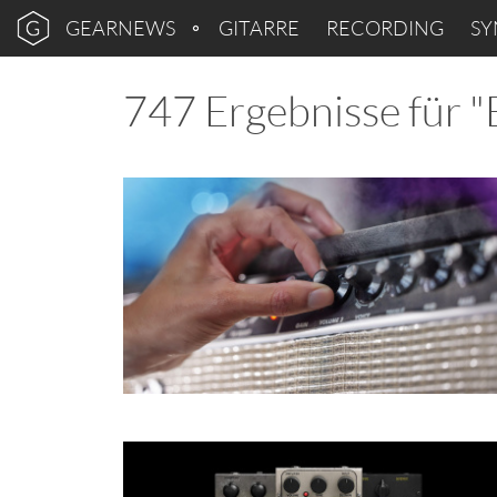
GEARNEWS
GITARRE
RECORDING
SY
747 Ergebnisse für "