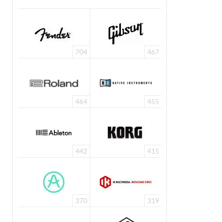
704
467
464
455
442
415
370
319