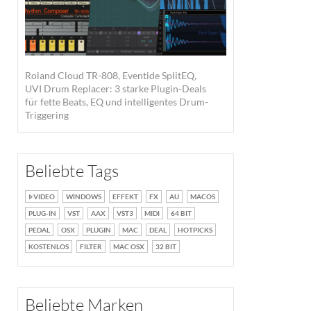
Roland Cloud TR-808, Eventide SplitEQ,
UVI Drum Replacer: 3 starke Plugin-Deals
für fette Beats, EQ und intelligentes Drum-
Triggering
Beliebte Tags
VIDEO
WINDOWS
EFFEKT
FX
AU
MACOS
PLUG-IN
VST
AAX
VST3
MIDI
64 BIT
PEDAL
OSX
PLUGIN
MAC
DEAL
HOTPICKS
KOSTENLOS
FILTER
MAC OSX
32 BIT
Beliebte Marken