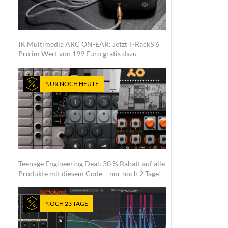
IK Multimedia ARC ON-EAR: Jetzt T-RackS 6
Pro im Wert von 199 Euro gratis dazu
NUR NOCH HEUTE
Teenage Engineering Deal: 30 % Rabatt auf alle
Produkte mit diesem Code – nur noch 2 Tage!
NOCH 23 TAGE