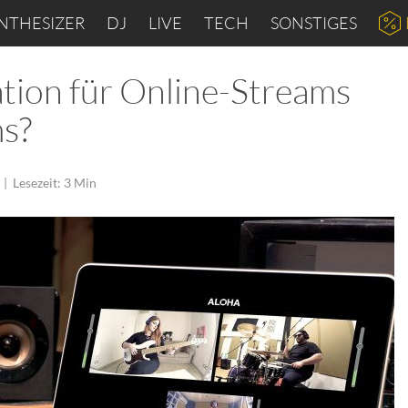
NTHESIZER
DJ
LIVE
TECH
SONSTIGES
ation für Online-Streams
s?
|
Lesezeit: 3 Min