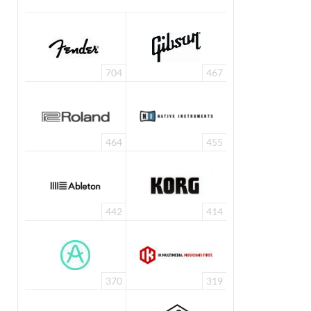
704
467
464
455
442
414
370
319