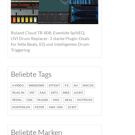
Roland Cloud TR-808, Eventide SplitEQ,
UVI Drum Replacer: 3 starke Plugin-Deals
für fette Beats, EQ und intelligentes Drum-
Triggering
Beliebte Tags
VIDEO
WINDOWS
EFFEKT
FX
AU
MACOS
PLUG-IN
VST
AAX
VST3
MIDI
64 BIT
PEDAL
OSX
PLUGIN
MAC
DEAL
HOTPICKS
KOSTENLOS
FILTER
MAC OSX
32 BIT
Beliebte Marken