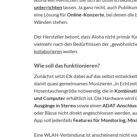
unterrichten
lassen. Ja ganz recht, auch Publikum
eine Lösung für
Online-Konzerte
, bei denen die
Wänden stehen.
Der Hersteller betont, dass Aloha nicht primär fü
vielmehr nach den Bedürfnissen der „gewöhnlich
kollaborieren
wollen.
Wie soll das funktionieren?
Zunächst setzt Elk dabei auf das selbst entwickel
damit quasi gemeinsames Musizieren „in Echtzeit
Hosentaschengröße notwendig, die in
Kombinati
und Computer
erhältlich ist. Die Hardware wird
Ausgänge in Stereo
sowie einen
ADAT-Anschlus
oder Bässe nicht direkt angeschlossen werden, au
App soll jedenfalls
Features für Monitoring, Mix
Eine WLAN-Verbindung ist anscheinend nicht vor