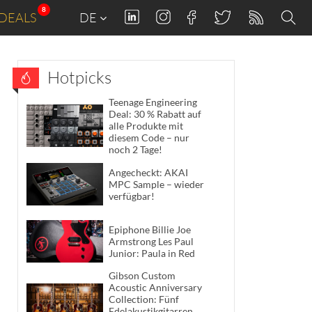
8
DEALS
DE
Hotpicks
Teenage Engineering
Deal: 30 % Rabatt auf
alle Produkte mit
diesem Code – nur
noch 2 Tage!
Angecheckt: AKAI
MPC Sample – wieder
verfügbar!
Epiphone Billie Joe
Armstrong Les Paul
Junior: Paula in Red
Gibson Custom
Acoustic Anniversary
Collection: Fünf
Edelakustikgitarren