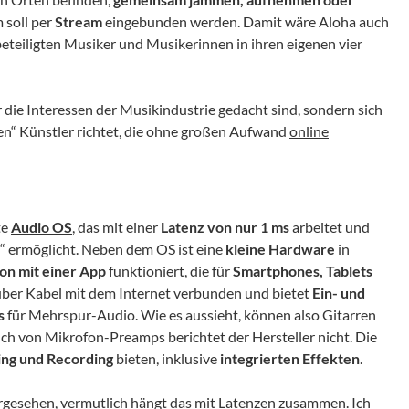
 soll per
Stream
eingebunden werden. Damit wäre Aloha auch
 beteiligten Musiker und Musikerinnen in ihren eigenen vier
r die Interessen der Musikindustrie gedacht sind, sondern sich
en“ Künstler richtet, die ohne großen Aufwand
online
te
Audio OS
, das mit einer
Latenz von nur 1 ms
arbeitet und
“ ermöglicht. Neben dem OS ist eine
kleine Hardware
in
on mit einer App
funktioniert, die für
Smartphones, Tablets
 über Kabel mit dem Internet verbunden und bietet
Ein- und
s
für Mehrspur-Audio. Wie es aussieht, können also Gitarren
ch von Mikrofon-Preamps berichtet der Hersteller nicht. Die
ing und Recording
bieten, inklusive
integrierten Effekten
.
gesehen, vermutlich hängt das mit Latenzen zusammen. Ich