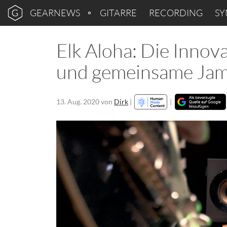
GEARNEWS
GITARRE
RECORDING
SY
Elk Aloha: Die Innov
und gemeinsame Jam
13. Aug. 2020
von
Dirk
|
|