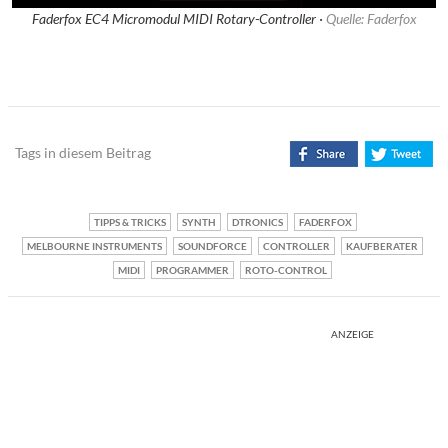
Faderfox EC4 Micromodul MIDI Rotary-Controller ·
Quelle: Faderfox
Tags in diesem Beitrag
TIPPS & TRICKS
SYNTH
DTRONICS
FADERFOX
MELBOURNE INSTRUMENTS
SOUNDFORCE
CONTROLLER
KAUFBERATER
MIDI
PROGRAMMER
ROTO-CONTROL
ANZEIGE