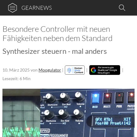
GEARNEWS
Besondere Controller mit neuen
Fähigkeiten neben dem Standard
Synthesizer steuern - mal anders
10. März 2025
von
Moogulator
|
|
|
Lesezeit: 6 Min