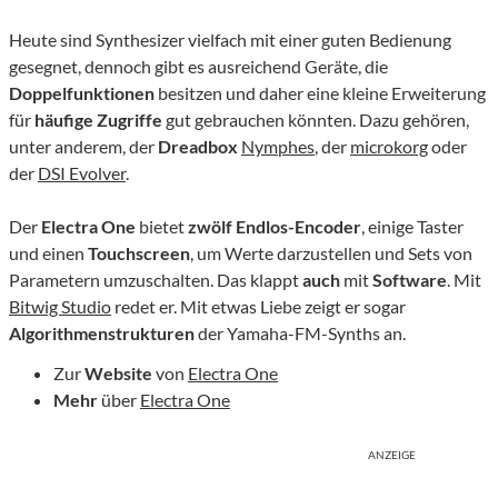
Heute sind Synthesizer vielfach mit einer guten Bedienung
gesegnet, dennoch gibt es ausreichend Geräte, die
Doppelfunktionen
besitzen und daher eine kleine Erweiterung
für
häufige
Zugriffe
gut gebrauchen könnten. Dazu gehören,
unter anderem, der
Dreadbox
Nymphes
, der
microkorg
oder
der
DSI Evolver
.
Der
Electra One
bietet
zwölf
Endlos-Encoder
, einige Taster
und einen
Touchscreen
, um Werte darzustellen und Sets von
Parametern umzuschalten. Das klappt
auch
mit
Software
. Mit
Bitwig Studio
redet er. Mit etwas Liebe zeigt er sogar
Algorithmenstrukturen
der Yamaha-FM-Synths an.
Zur
Website
von
Electra One
Mehr
über
Electra One
ANZEIGE