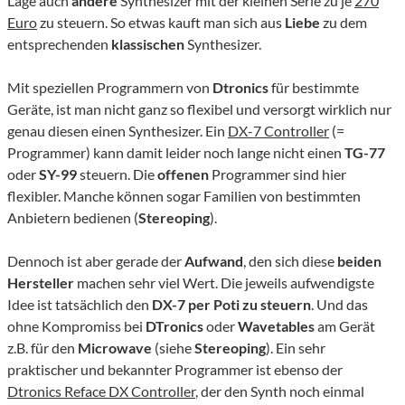
Lage auch
andere
Synthesizer mit der kleinen Serie zu je
270
Euro
zu steuern. So etwas kauft man sich aus
Liebe
zu dem
entsprechenden
klassischen
Synthesizer.
Mit speziellen Programmern von
Dtronics
für bestimmte
Geräte, ist man nicht ganz so flexibel und versorgt wirklich nur
genau diesen einen Synthesizer. Ein
DX-7 Controller
(=
Programmer) kann damit leider noch lange nicht einen
TG-77
oder
SY-99
steuern. Die
offenen
Programmer sind hier
flexibler. Manche können sogar Familien von bestimmten
Anbietern bedienen (
Stereoping
).
Dennoch ist aber gerade der
Aufwand
, den sich diese
beiden
Hersteller
machen sehr viel Wert. Die jeweils aufwendigste
Idee ist tatsächlich den
DX-7 per Poti zu steuern
. Und das
ohne Kompromiss bei
DTronics
oder
Wavetables
am Gerät
z.B. für den
Microwave
(siehe
Stereoping
). Ein sehr
praktischer und bekannter Programmer ist ebenso der
Dtronics Reface DX Controller
, der den Synth noch einmal