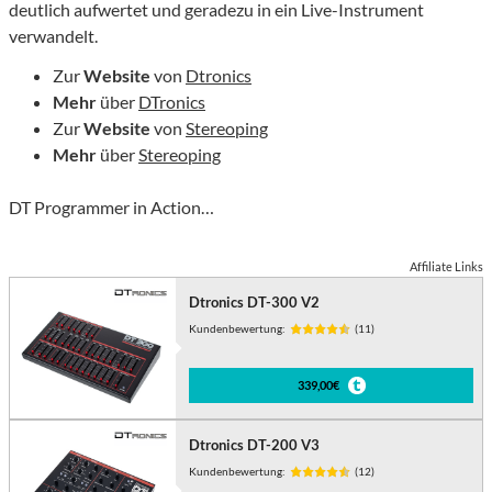
deutlich aufwertet und geradezu in ein Live-Instrument
verwandelt.
Zur
Website
von
Dtronics
Mehr
über
DTronics
Zur
Website
von
Stereoping
Mehr
über
Stereoping
DT Programmer in Action…
Affiliate Links
Dtronics DT-300 V2
Kundenbewertung:
(11)
339,00€
Dtronics DT-200 V3
Kundenbewertung:
(12)