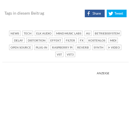
Tags in diesem Beitrag
NEWS
TECH
ELK AUDIO
MIND MUSIC LABS
AU
BETRIEBSSYSTEM
DELAY
DISTORTION
EFFEKT
FILTER
FX
KOSTENLOS
MIDI
OPEN SOURCE
PLUG-IN
RASPBERRY PI
REVERB
SYNTH
VIDEO
VST
VST3
ANZEIGE