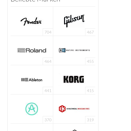
704
467
464
455
441
415
370
319