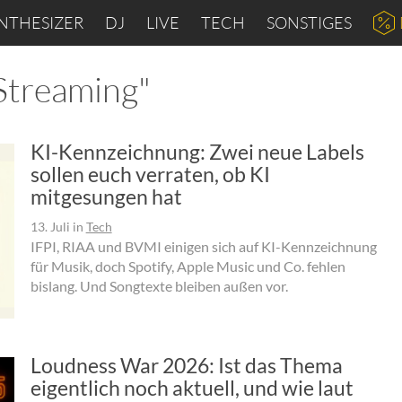
NTHESIZER
DJ
LIVE
TECH
SONSTIGES
Streaming"
KI-Kennzeichnung: Zwei neue Labels
sollen euch verraten, ob KI
mitgesungen hat
13. Juli
in
Tech
IFPI, RIAA und BVMI einigen sich auf KI-Kennzeichnung
für Musik, doch Spotify, Apple Music und Co. fehlen
bislang. Und Songtexte bleiben außen vor.
Loudness War 2026: Ist das Thema
eigentlich noch aktuell, und wie laut