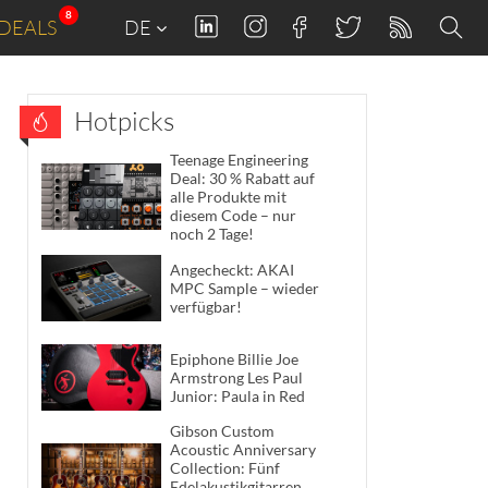
8
DEALS
DE
Hotpicks
Teenage Engineering
Deal: 30 % Rabatt auf
alle Produkte mit
diesem Code – nur
noch 2 Tage!
Angecheckt: AKAI
MPC Sample – wieder
verfügbar!
Epiphone Billie Joe
Armstrong Les Paul
Junior: Paula in Red
Gibson Custom
Acoustic Anniversary
Collection: Fünf
Edelakustikgitarren