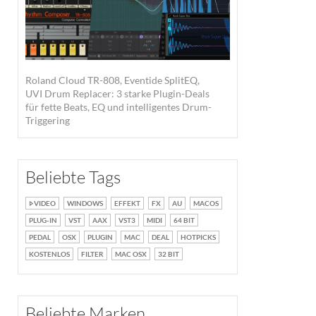
Roland Cloud TR-808, Eventide SplitEQ,
UVI Drum Replacer: 3 starke Plugin-Deals
für fette Beats, EQ und intelligentes Drum-
Triggering
Beliebte Tags
VIDEO
WINDOWS
EFFEKT
FX
AU
MACOS
PLUG-IN
VST
AAX
VST3
MIDI
64 BIT
PEDAL
OSX
PLUGIN
MAC
DEAL
HOTPICKS
KOSTENLOS
FILTER
MAC OSX
32 BIT
Beliebte Marken