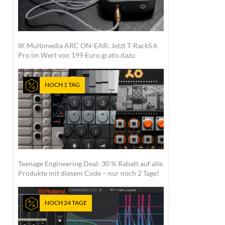
IK Multimedia ARC ON-EAR: Jetzt T-RackS 6
Pro im Wert von 199 Euro gratis dazu
NOCH 1 TAG
Teenage Engineering Deal: 30 % Rabatt auf alle
Produkte mit diesem Code – nur noch 2 Tage!
NOCH 24 TAGE