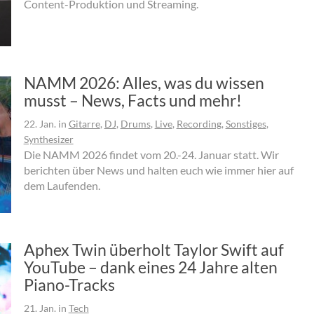
Content-Produktion und Streaming.
NAMM 2026: Alles, was du wissen
musst – News, Facts und mehr!
22. Jan.
in
Gitarre
,
DJ
,
Drums
,
Live
,
Recording
,
Sonstiges
,
Synthesizer
Die NAMM 2026 findet vom 20.-24. Januar statt. Wir
berichten über News und halten euch wie immer hier auf
dem Laufenden.
Aphex Twin überholt Taylor Swift auf
YouTube – dank eines 24 Jahre alten
Piano-Tracks
21. Jan.
in
Tech