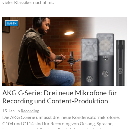
vieler Klassiker nachahmt.
NAMM
AKG C-Serie: Drei neue Mikrofone für
Recording und Content-Produktion
15. Jan.
in
Recording
Die AKG C-Serie umfasst drei neue Kondensatormikrofone:
C104 und C114 sind für Recording von Gesang, Sprache,