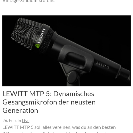
Vintage-Studiomikrofons.
LEWITT MTP 5​​: Dynamisches
Gesangsmikrofon der neusten
Generation
26. Feb.
in
Live
LEWITT MTP 5 soll alles vereinen, was du an den besten