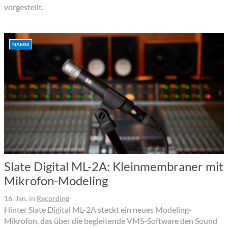
vorgestellt.
NAMM
Slate Digital ML-2A: Kleinmembraner mit
Mikrofon-Modeling
16. Jan.
in
Recording
Hinter Slate Digital ML-2A steckt ein neues Modeling-
Mikrofon, das über die begleitende VMS-Software den Sound