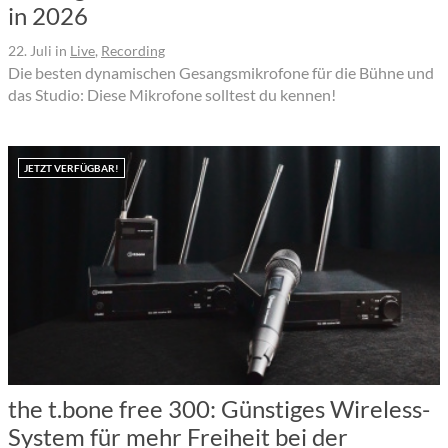
in 2026
22. Juli
in
Live
,
Recording
Die besten dynamischen Gesangsmikrofone für die Bühne und
das Studio: Diese Mikrofone solltest du kennen!
JETZT VERFÜGBAR!
the t.bone free 300: Günstiges Wireless-
System für mehr Freiheit bei der