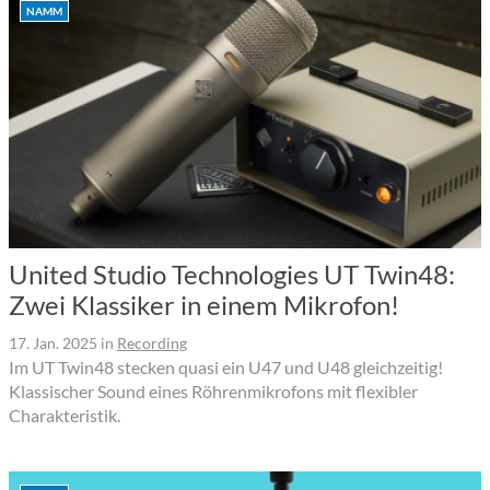
NAMM
United Studio Technologies UT Twin48:
Zwei Klassiker in einem Mikrofon!
17. Jan. 2025
in
Recording
Im UT Twin48 stecken quasi ein U47 und U48 gleichzeitig!
Klassischer Sound eines Röhrenmikrofons mit flexibler
Charakteristik.