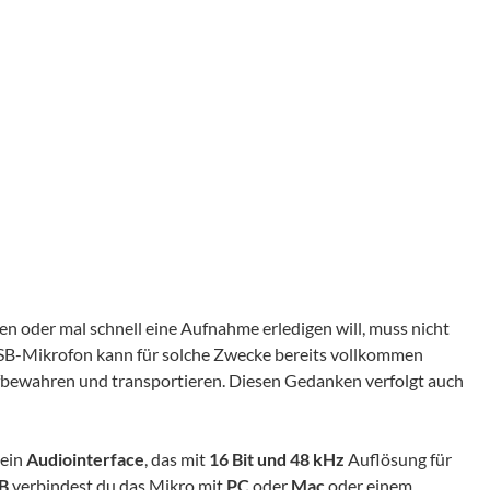
men oder mal schnell eine Aufnahme erledigen will, muss nicht
SB-Mikrofon kann für solche Zwecke bereits vollkommen
ufbewahren und transportieren. Diesen Gedanken verfolgt auch
 ein
Audiointerface
, das mit
16 Bit und 48 kHz
Auflösung für
B
verbindest du das Mikro mit
PC
oder
Mac
oder einem