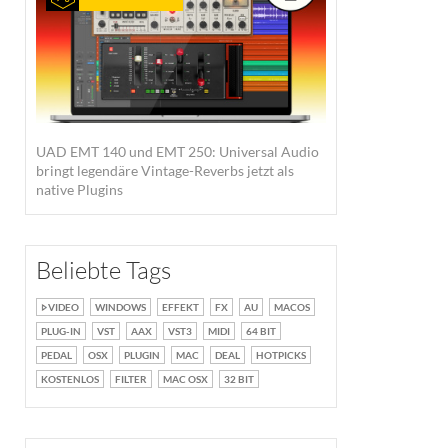
UAD EMT 140 und EMT 250: Universal Audio
bringt legendäre Vintage-Reverbs jetzt als
native Plugins
Beliebte Tags
VIDEO
WINDOWS
EFFEKT
FX
AU
MACOS
PLUG-IN
VST
AAX
VST3
MIDI
64 BIT
PEDAL
OSX
PLUGIN
MAC
DEAL
HOTPICKS
KOSTENLOS
FILTER
MAC OSX
32 BIT