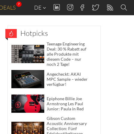
7
DEALS
DE
Hotpicks
Teenage Engineering
Deal: 30 % Rabatt auf
alle Produkte mit
diesem Code – nur
noch 2 Tage!
Angecheckt: AKAI
MPC Sample – wieder
verfügbar!
Epiphone Billie Joe
Armstrong Les Paul
Junior: Paula in Red
Gibson Custom
Acoustic Anniversary
Collection: Fünf
Edelakustikgitarren