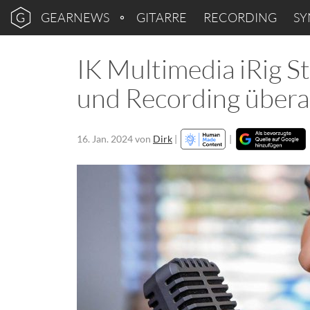
GEARNEWS
GITARRE
RECORDING
SY
IK Multimedia iRig 
und Recording übera
16. Jan. 2024
von
Dirk
|
|