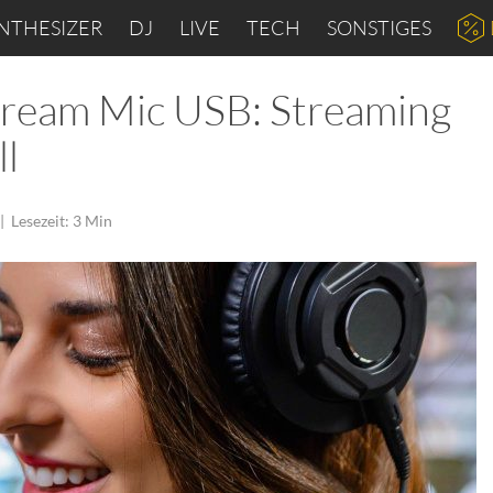
NTHESIZER
DJ
LIVE
TECH
SONSTIGES
Stream Mic USB: Streaming
ll
|
Lesezeit: 3 Min