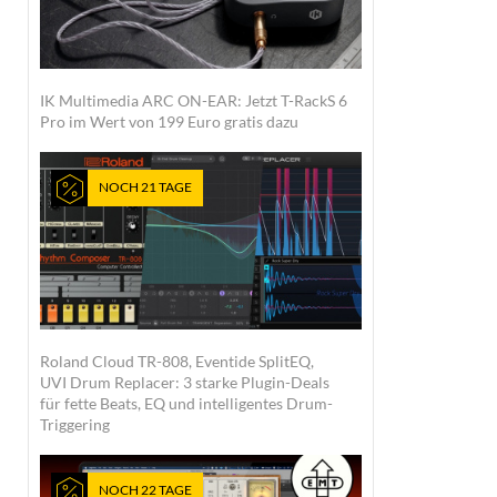
IK Multimedia ARC ON-EAR: Jetzt T-RackS 6
Pro im Wert von 199 Euro gratis dazu
NOCH 21 TAGE
Roland Cloud TR-808, Eventide SplitEQ,
UVI Drum Replacer: 3 starke Plugin-Deals
für fette Beats, EQ und intelligentes Drum-
Triggering
NOCH 22 TAGE