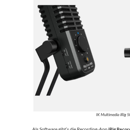
IK Multimedia iRig 
Als Software gibt‘s die Recording-App
iRig Recor