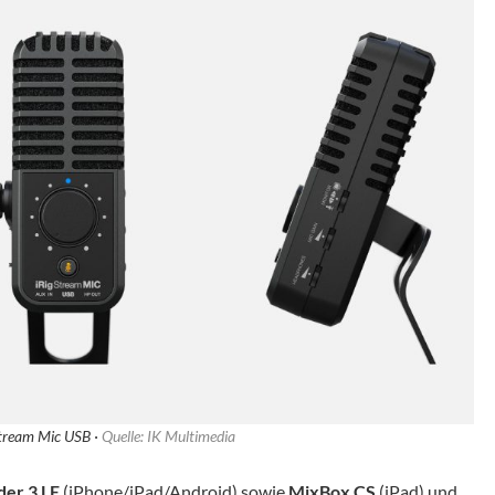
Stream Mic USB ·
Quelle: IK Multimedia
der 3 LE
(iPhone/iPad/Android) sowie
MixBox CS
(iPad) und