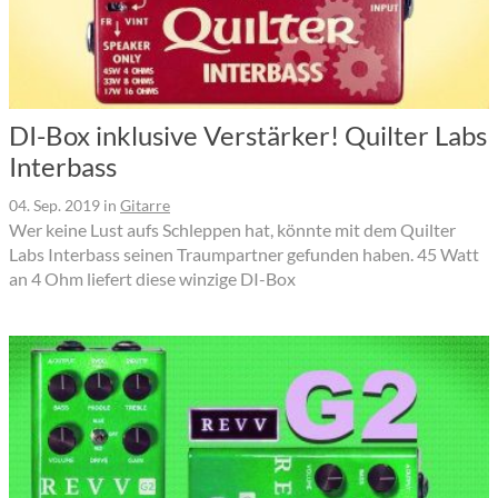
DI-Box inklusive Verstärker! Quilter Labs
Interbass
04. Sep. 2019
in
Gitarre
Wer keine Lust aufs Schleppen hat, könnte mit dem Quilter
Labs Interbass seinen Traumpartner gefunden haben. 45 Watt
an 4 Ohm liefert diese winzige DI-Box