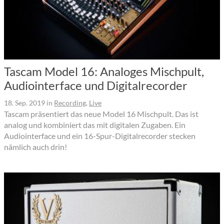
Tascam Model 16: Analoges Mischpult,
Audiointerface und Digitalrecorder
18. Sep. 2019
in
Recording
,
Live
Tascam präsentiert das neue Model 16 Mischpult. Das ist
analog und kombiniert das mit digitalen Zugaben. Ein
Audiointerface und ein 16-Spur-Digitalrecorder stecken
nämlich auch drin!