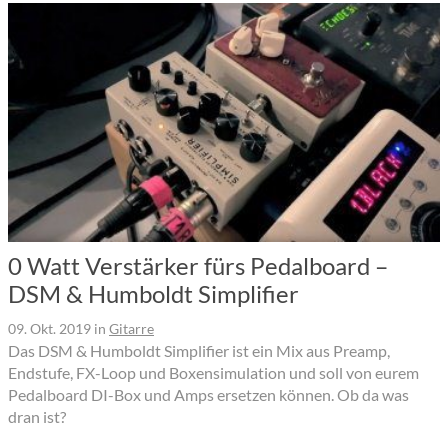
0 Watt Verstärker fürs Pedalboard –
DSM & Humboldt Simplifier
09. Okt. 2019
in
Gitarre
Das DSM & Humboldt Simplifier ist ein Mix aus Preamp,
Endstufe, FX-Loop und Boxensimulation und soll von eurem
Pedalboard DI-Box und Amps ersetzen können. Ob da was
dran ist?