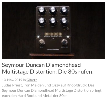
Seymour Duncan Diamondhead
Multistage Distortion: Die 80s rufen!
13. Nov. 2019
in
Gitarre
Judas Priest, Iron Maiden und Ozzy auf Knopfdruck: Das
Seymour Duncan Diamondhead Multistage Distortion bringt
euch den Hard Rock und Metal der 80er