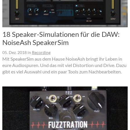
18 Speaker-Simulationen für die DAW:
NoiseAsh SpeakerSim
05. Dez. 2018
in
Recording
Mit SpeakerSim aus dem Hause NoiseAsh bringt ihr Leben in
eure Audiospuren. Und das mit viel Distortion und Drive. Dazu
gibt es viel Auswahl und ein paar Tools zum Nachbearbeiten.