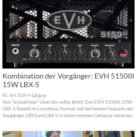
Kombination der Vorgänger: EVH 5150III
15W LBX-S
01. Juli 2020
in
Gitarre
Von "kristall klar" clean bis volles Brett: Das EVH 5150III 15W
LBX-S Topteil im Lunchbox-Format soll die besten Features der
Vorgänger LBX1und LBX II in einem kleinen Gehäuse vereinen.