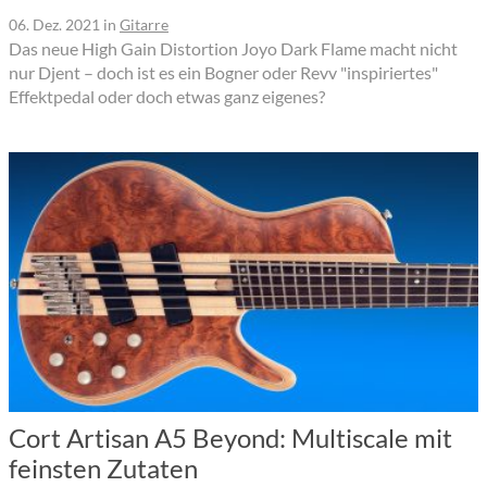
06. Dez. 2021
in
Gitarre
Das neue High Gain Distortion Joyo Dark Flame macht nicht
nur Djent – doch ist es ein Bogner oder Revv "inspiriertes"
Effektpedal oder doch etwas ganz eigenes?
Cort Artisan A5 Beyond: Multiscale mit
feinsten Zutaten