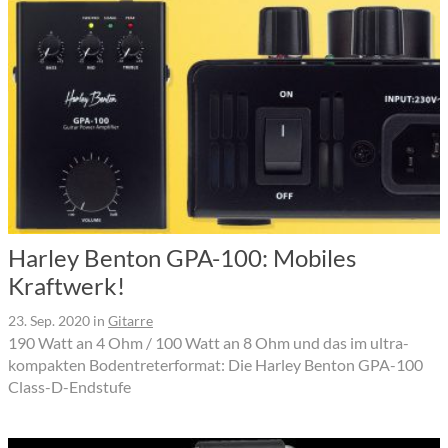
Harley Benton GPA-100: Mobiles
Kraftwerk!
23. Sep. 2020
in
Gitarre
190 Watt an 4 Ohm / 100 Watt an 8 Ohm und das im ultra-
kompakten Bodentreterformat: Die Harley Benton GPA-100
Class-D-Endstufe