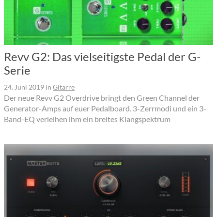
Revv G2: Das vielseitigste Pedal der G-
Serie
24. Juni 2019
in
Gitarre
Der neue Revv G2 Overdrive bringt den Green Channel der
Generator-Amps auf euer Pedalboard. 3-Zerrmodi und ein 3-
Band-EQ verleihen ihm ein breites Klangspektrum