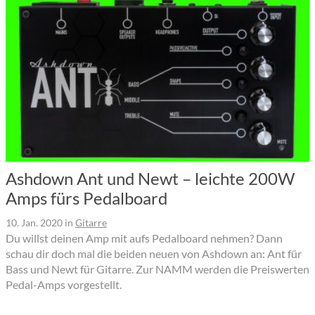
Ashdown Ant und Newt – leichte 200W
Amps fürs Pedalboard
10. Jan. 2020
in
Gitarre
Du willst deinen Amp mit aufs Pedalboard nehmen? Dann
schau dir doch mal die beiden neuen von Ashdown an: Ant für
Bass und Newt für Gitarre. Zur NAMM werden die Preiswerten
Pedal-Amps vorgestellt.