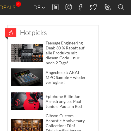
8
DEALS
DE
Hotpicks
Teenage Engineering
Deal: 30 % Rabatt auf
alle Produkte mit
diesem Code – nur
noch 2 Tage!
Angecheckt: AKAI
MPC Sample – wieder
verfügbar!
Epiphone Billie Joe
Armstrong Les Paul
Junior: Paula in Red
Gibson Custom
Acoustic Anniversary
Collection: Fünf
Edelakustikgitarren