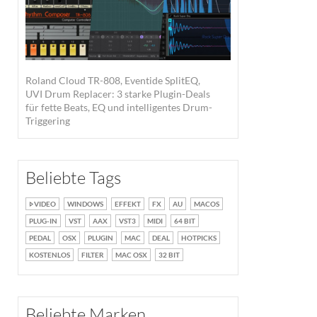
Roland Cloud TR-808, Eventide SplitEQ,
UVI Drum Replacer: 3 starke Plugin-Deals
für fette Beats, EQ und intelligentes Drum-
Triggering
Beliebte Tags
VIDEO
WINDOWS
EFFEKT
FX
AU
MACOS
PLUG-IN
VST
AAX
VST3
MIDI
64 BIT
PEDAL
OSX
PLUGIN
MAC
DEAL
HOTPICKS
KOSTENLOS
FILTER
MAC OSX
32 BIT
Beliebte Marken