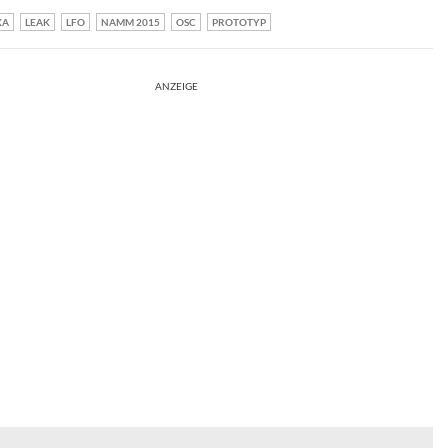
XA
LEAK
LFO
NAMM 2015
OSC
PROTOTYP
ANZEIGE