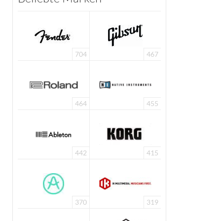
704
467
464
455
442
415
370
319