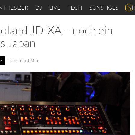
NTHESIZER
DJ
LIVE
TECH
SONSTIGES
land JD-XA – noch ein
us Japan
|
Lesezeit: 1 Min