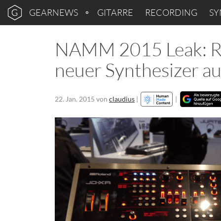
GEARNEWS
GITARRE
RECORDING
SY
NAMM 2015 Leak: Ro
neuer Synthesizer a
22. Jan. 2015
von
claudius
|
|