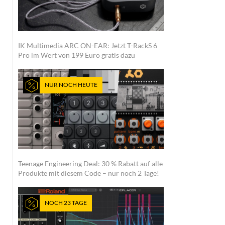
IK Multimedia ARC ON-EAR: Jetzt T-RackS 6
Pro im Wert von 199 Euro gratis dazu
NUR NOCH HEUTE
Teenage Engineering Deal: 30 % Rabatt auf alle
Produkte mit diesem Code – nur noch 2 Tage!
NOCH 23 TAGE