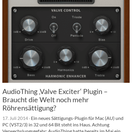
AudioThing ‚Valve Exciter‘ Plugin –
Braucht die Welt noch mehr
Röhrensättigung?
17. Juli 2014
·
Ein neues Sättigungs-Plugin für Mac (AU) und
PC (VST2/3) in 32 und 64 Bit steht ins Haus. Achtung
Verwechslungsgefahr: AudioThing hatte bereits im Mai ein