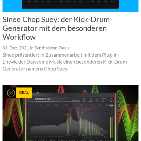
Sinee Chop Suey: der Kick-Drum-
Generator mit dem besonderen
Workflow
03. Dez. 2021
in
Synthesizer
,
Deals
Sinee präsentiert in Zusammenarbeit mit dem Plug-in-
Entwickler Dawsome Music einen besonderen Kick-Drum-
Generator namens Chop Suey.
DEAL