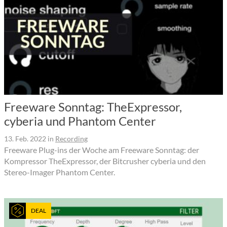
Freeware Sonntag: TheExpressor,
cyberia und Phantom Center
13. Feb. 2022
in
Recording
Freeware Plug-ins der Woche am Freeware Sonntag: der
Kompressor TheExpressor, der Bitcrusher cyberia und den
Stereo-Imager Phantom Center.
DEAL