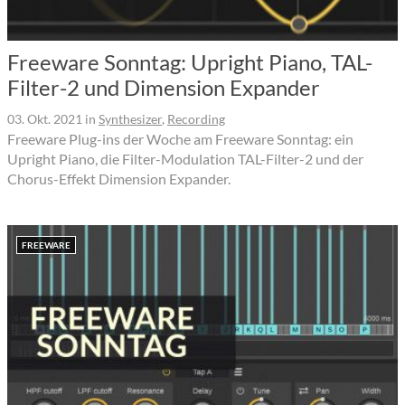
Freeware Sonntag: Upright Piano, TAL-
Filter-2 und Dimension Expander
03. Okt. 2021
in
Synthesizer
,
Recording
Freeware Plug-ins der Woche am Freeware Sonntag: ein
Upright Piano, die Filter-Modulation TAL-Filter-2 und der
Chorus-Effekt Dimension Expander.
FREEWARE