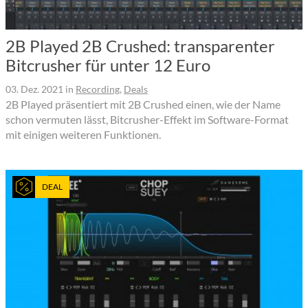
2B Played 2B Crushed: transparenter
Bitcrusher für unter 12 Euro
03. Dez. 2021
in
Recording
,
Deals
2B Played präsentiert mit 2B Crushed einen, wie der Name
schon vermuten lässt, Bitcrusher-Effekt im Software-Format
mit einigen weiteren Funktionen.
DEAL