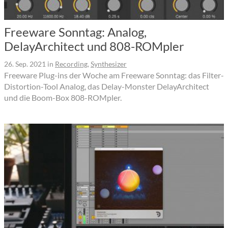
Freeware Sonntag: Analog,
DelayArchitect und 808-ROMpler
26. Sep. 2021
in
Recording
,
Synthesizer
Freeware Plug-ins der Woche am Freeware Sonntag: das Filter-
Distortion-Tool Analog, das Delay-Monster DelayArchitect
und die Boom-Box 808-ROMpler.