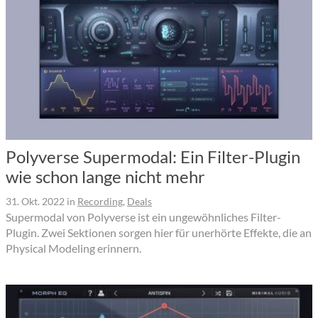
Polyverse Supermodal: Ein Filter-Plugin
wie schon lange nicht mehr
31. Okt. 2022
in
Recording
,
Deals
Supermodal von Polyverse ist ein ungewöhnliches Filter-
Plugin. Zwei Sektionen sorgen hier für unerhörte Effekte, die an
Physical Modeling erinnern.