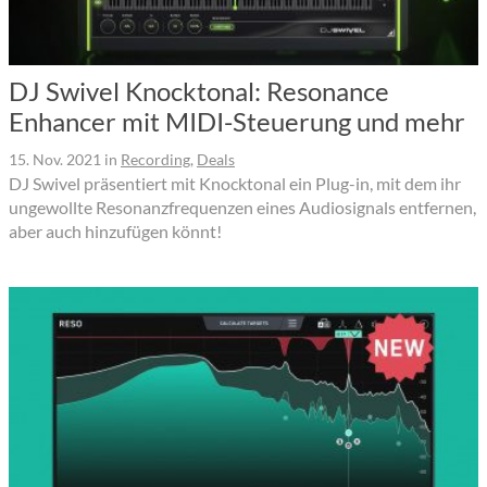
DJ Swivel Knocktonal: Resonance
Enhancer mit MIDI-Steuerung und mehr
15. Nov. 2021
in
Recording
,
Deals
DJ Swivel präsentiert mit Knocktonal ein Plug-in, mit dem ihr
ungewollte Resonanzfrequenzen eines Audiosignals entfernen,
aber auch hinzufügen könnt!