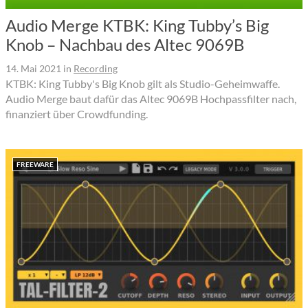
Audio Merge KTBK: King Tubby’s Big
Knob – Nachbau des Altec 9069B
14. Mai 2021
in
Recording
KTBK: King Tubby's Big Knob gilt als Studio-Geheimwaffe.
Audio Merge baut dafür das Altec 9069B Hochpassfilter nach,
finanziert über Crowdfunding.
FREEWARE