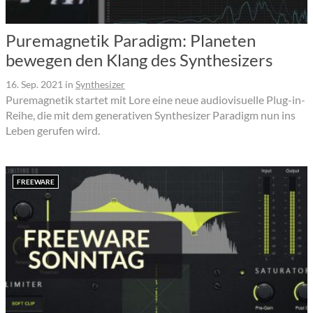
Puremagnetik Paradigm: Planeten
bewegen den Klang des Synthesizers
16. Sep. 2021
in
Synthesizer
Puremagnetik startet mit Lore eine neue audiovisuelle Plug-in-
Reihe, die mit dem generativen Synthesizer Paradigm nun ins
Leben gerufen wird.
FREEWARE