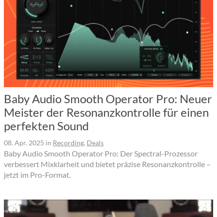
Baby Audio Smooth Operator Pro: Neuer
Meister der Resonanzkontrolle für einen
perfekten Sound
08. Apr. 2025
in
Recording
,
Deals
Baby Audio Smooth Operator Pro: Der Spectral-Prozessor
verbessert Mixklarheit und bietet präzise Resonanzkontrolle –
jetzt im Pro-Format.