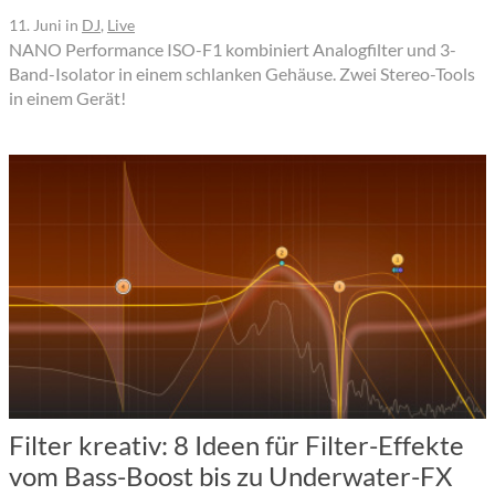
11. Juni
in
DJ
,
Live
NANO Performance ISO-F1 kombiniert Analogfilter und 3-
Band-Isolator in einem schlanken Gehäuse. Zwei Stereo-Tools
in einem Gerät!
Filter kreativ: 8 Ideen für Filter-Effekte
vom Bass-Boost bis zu Underwater-FX