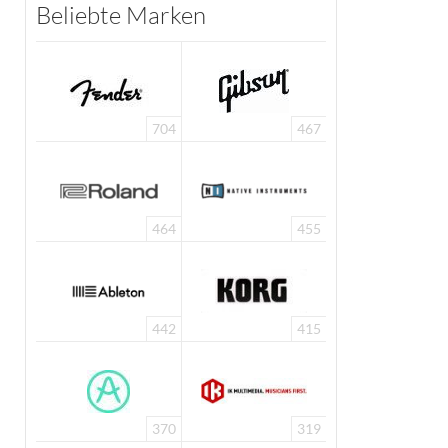
Beliebte Marken
704
467
464
455
442
415
370
319