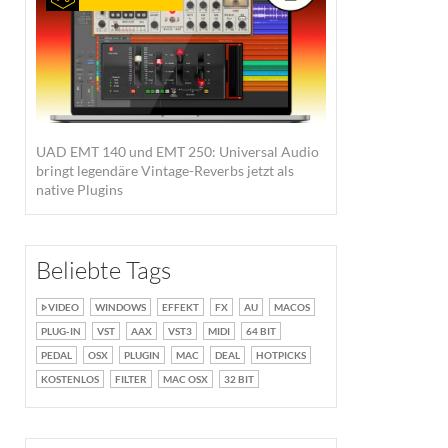
UAD EMT 140 und EMT 250: Universal Audio
bringt legendäre Vintage-Reverbs jetzt als
native Plugins
Beliebte Tags
VIDEO
WINDOWS
EFFEKT
FX
AU
MACOS
PLUG-IN
VST
AAX
VST3
MIDI
64 BIT
PEDAL
OSX
PLUGIN
MAC
DEAL
HOTPICKS
KOSTENLOS
FILTER
MAC OSX
32 BIT