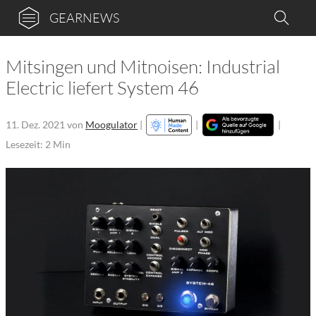
GEARNEWS
Mitsingen und Mitnoisen: Industrial
Electric liefert System 46
11. Dez. 2021
von
Moogulator
|
|
|
Lesezeit: 2 Min