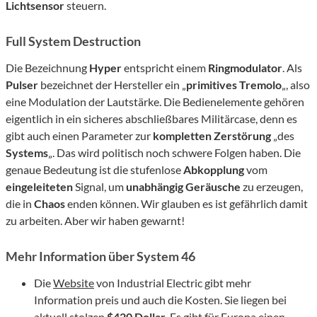
Lichtsensor
steuern.
Full System Destruction
Die Bezeichnung
Hyper
entspricht einem
Ringmodulator
. Als
Pulser
bezeichnet der Hersteller ein „
primitives Tremolo
„, also
eine Modulation der Lautstärke. Die Bedienelemente gehören
eigentlich in ein sicheres abschließbares Militärcase, denn es
gibt auch einen Parameter zur
kompletten
Zerstörung
„des
Systems
„. Das wird politisch noch schwere Folgen haben. Die
genaue Bedeutung ist die stufenlose
Abkopplung
vom
eingeleiteten
Signal, um
unabhängig
Geräusche
zu erzeugen,
die in
Chaos
enden können. Wir glauben es ist gefährlich damit
zu arbeiten. Aber wir haben gewarnt!
Mehr Information über System 46
Die
Website
von Industrial Electric gibt mehr
Information preis und auch die Kosten. Sie liegen bei
aktuell stolzen
$420 Dollar
. Es gibt für Europa einen