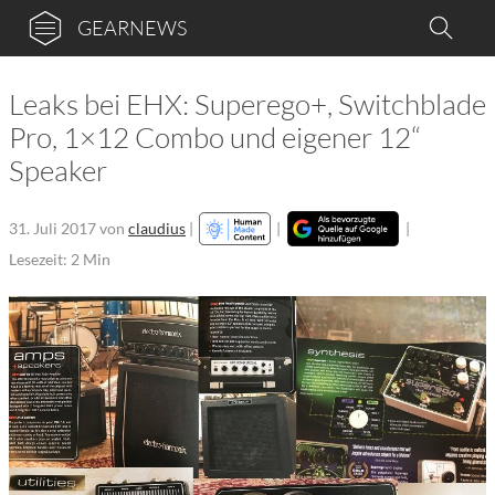
GEARNEWS
Leaks bei EHX: Superego+, Switchblade
Pro, 1×12 Combo und eigener 12“
Speaker
31. Juli 2017
von
claudius
|
|
|
Lesezeit: 2 Min