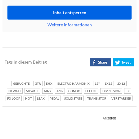
Inhalt entsperren
Weitere Informationen
Tags in diesem Beitrag
GERÜCHTE
GTR
EHX
ELECTRO HARMONIX
12"
1X12
2X12
30 WATT
50 WATT
AB/Y
AMP
COMBO
EFFEKT
EXPRESSION
FX
FX LOOP
HOT
LEAK
PEDAL
SOLID STATE
TRANSISTOR
VERSTÄRKER
ANZEIGE