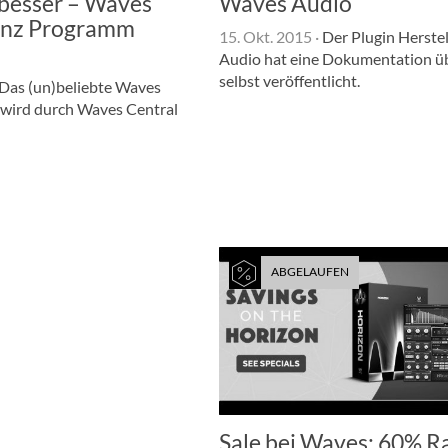
besser – Waves
Waves Audio
enz Programm
15. Okt. 2015
·
Der Plugin Herste
Audio hat eine Dokumentation üb
selbst veröffentlicht.
Das (un)beliebte Waves
 wird durch Waves Central
ABGELAUFEN
Sale bei Waves: 60% R