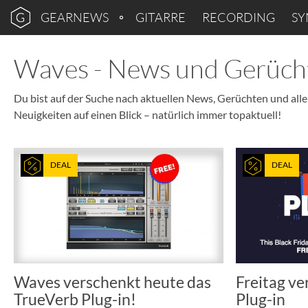
GEARNEWS
GITARRE
RECORDING
SY
Waves - News und Gerüch
Du bist auf der Suche nach aktuellen News, Gerüchten und alle
Neuigkeiten auf einen Blick – natürlich immer topaktuell!
DEAL
DEAL
Waves verschenkt heute das
Freitag v
TrueVerb Plug-in!
Plug-in