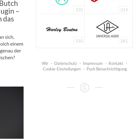
Butch
lugin –
370
319
n das
n sich,
310
281
solch einem
r genau der
ischen?
Wir
·
Datenschutz
·
Impressum
·
Kontakt
·
Cookie-Einstellungen
·
Push Benachrichtigung