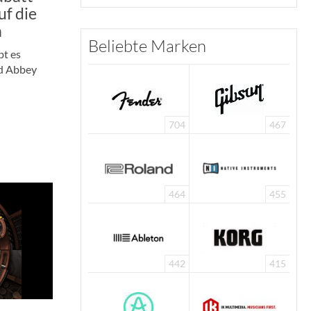
uf die
n
Beliebte Marken
bt es
nd Abbey
704
467
464
455
442
415