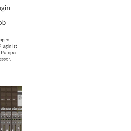
ugin
ob
Tagen
lugin ist
b Pumper
essor.