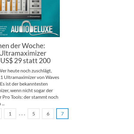
en der Woche:
Ultramaximizer
 US$ 29 statt 200
er heute noch zuschlägt,
1 Ultramaximizer von Waves
 Es ist der bekanntesten
izer, wenn nicht sogar der
r Pro Tools: der stammt noch
...
…
1
5
6
7