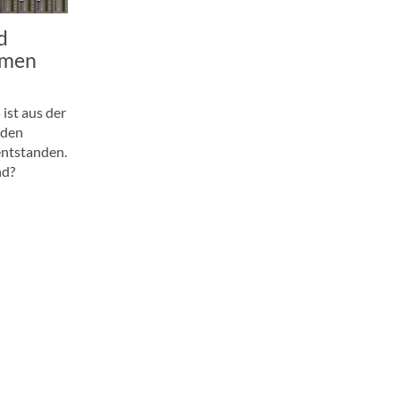
d
mmen
st aus der
 den
entstanden.
nd?