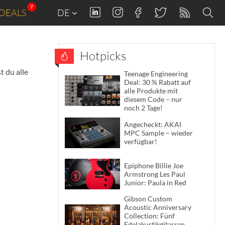
7
DEALS
DE
Hotpicks
t du alle
Teenage Engineering
Deal: 30 % Rabatt auf
alle Produkte mit
diesem Code – nur
noch 2 Tage!
Angecheckt: AKAI
MPC Sample – wieder
verfügbar!
Epiphone Billie Joe
Armstrong Les Paul
Junior: Paula in Red
Gibson Custom
Acoustic Anniversary
Collection: Fünf
Edelakustikgitarren