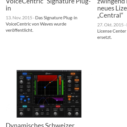
VoiceCentric“ Signature Plug-
zwingend 
in
neues Liz
„Central“
13. Nov. 2015
·
Das Signature Plug-in
VoiceCentric von Waves wurde
27. Okt. 2015
·
veröffentlicht.
License Center
ersetzt.
Dynamisches Schweizer