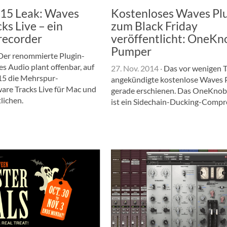
5 Leak: Waves
Kostenloses Waves Pl
ks Live – ein
zum Black Friday
recorder
veröffentlicht: OneKn
Pumper
er renommierte Plugin-
s Audio plant offenbar, auf
27. Nov. 2014
·
Das vor wenigen 
5 die Mehrspur-
angekündigte kostenlose Waves P
are Tracks Live für Mac und
gerade erschienen. Das OneKno
lichen.
ist ein Sidechain-Ducking-Compr