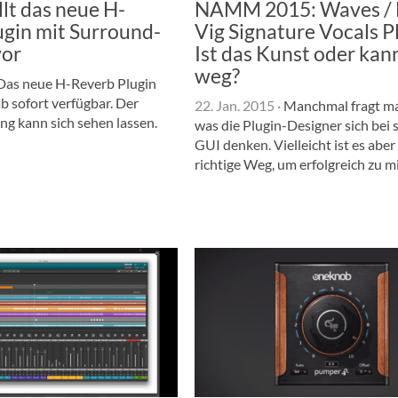
lt das neue H-
NAMM 2015: Waves / 
ugin mit Surround-
Vig Signature Vocals P
vor
Ist das Kunst oder kan
weg?
as neue H-Reverb Plugin
b sofort verfügbar. Der
22. Jan. 2015
·
Manchmal fragt ma
g kann sich sehen lassen.
was die Plugin-Designer sich bei 
GUI denken. Vielleicht ist es abe
richtige Weg, um erfolgreich zu m