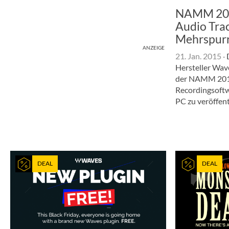
NAMM 201
Audio Trac
Mehrspur
ANZEIGE
21. Jan. 2015
·
D
Hersteller Wave
der NAMM 201
Recordingsoftw
PC zu veröffent
DEAL
DEAL