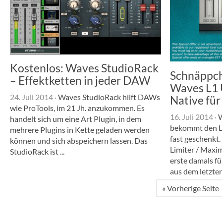
Kostenlos: Waves StudioRack
Schnäppch
– Effektketten in jeder DAW
Waves L1 
24. Juli 2014
·
Waves StudioRack hilft DAWs
Native für
wie ProTools, im 21 Jh. anzukommen. Es
16. Juli 2014
·
W
handelt sich um eine Art Plugin, in dem
bekommt den L
mehrere Plugins in Kette geladen werden
fast geschenkt.
können und sich abspeichern lassen. Das
Limiter / Maxim
StudioRack ist ...
erste damals fü
aus dem letzten 
« Vorherige Seite