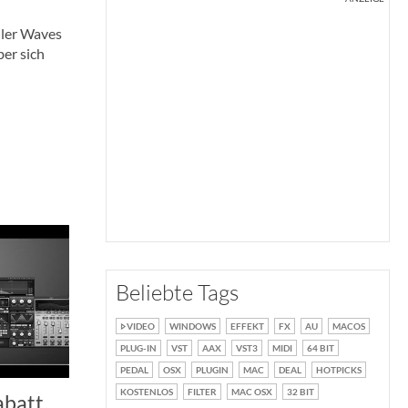
ller Waves
er sich
Beliebte Tags
VIDEO
WINDOWS
EFFEKT
FX
AU
MACOS
PLUG-IN
VST
AAX
VST3
MIDI
64 BIT
PEDAL
OSX
PLUGIN
MAC
DEAL
HOTPICKS
KOSTENLOS
FILTER
MAC OSX
32 BIT
abatt