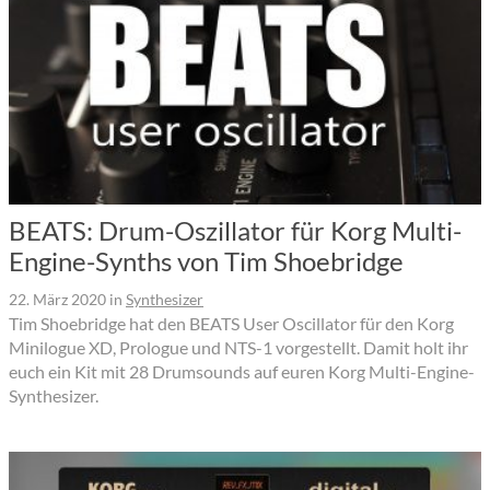
BEATS: Drum-Oszillator für Korg Multi-
Engine-Synths von Tim Shoebridge
22. März 2020
in
Synthesizer
Tim Shoebridge hat den BEATS User Oscillator für den Korg
Minilogue XD, Prologue und NTS-1 vorgestellt. Damit holt ihr
euch ein Kit mit 28 Drumsounds auf euren Korg Multi-Engine-
Synthesizer.