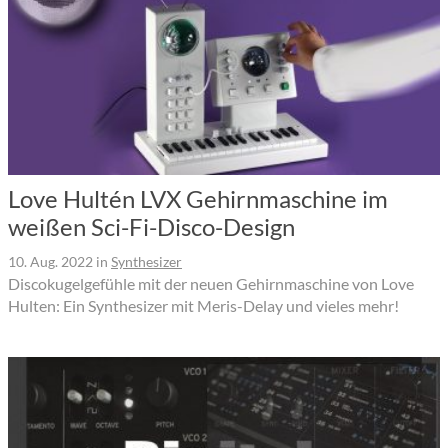
Love Hultén LVX Gehirnmaschine im
weißen Sci-Fi-Disco-Design
10. Aug. 2022
in
Synthesizer
Discokugelgefühle mit der neuen Gehirnmaschine von Love
Hulten: Ein Synthesizer mit Meris-Delay und vieles mehr!