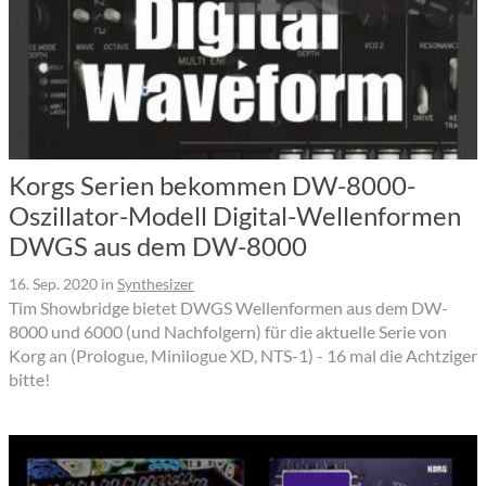
Korgs Serien bekommen DW-8000-
Oszillator-Modell Digital-Wellenformen
DWGS aus dem DW-8000
16. Sep. 2020
in
Synthesizer
Tim Showbridge bietet DWGS Wellenformen aus dem DW-
8000 und 6000 (und Nachfolgern) für die aktuelle Serie von
Korg an (Prologue, Minilogue XD, NTS-1) - 16 mal die Achtziger
bitte!