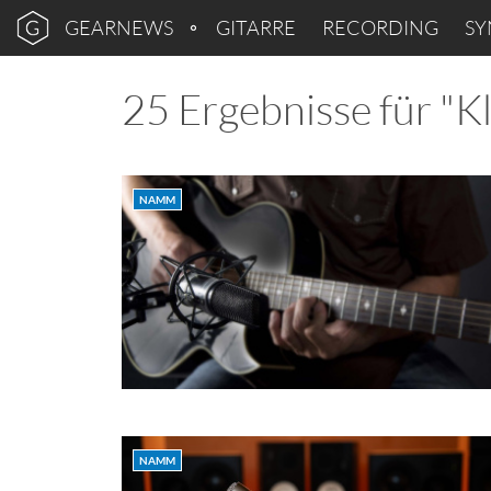
GEARNEWS
GITARRE
RECORDING
SY
25 Ergebnisse für "
NAMM
NAMM