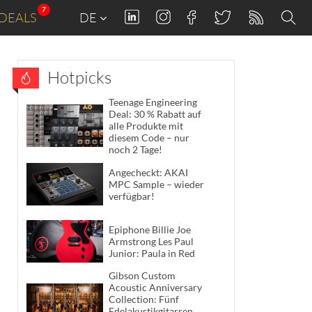
7
DEALS
DE
Hotpicks
Teenage Engineering
Deal: 30 % Rabatt auf
alle Produkte mit
diesem Code – nur
noch 2 Tage!
Angecheckt: AKAI
MPC Sample – wieder
verfügbar!
Epiphone Billie Joe
Armstrong Les Paul
Junior: Paula in Red
Gibson Custom
Acoustic Anniversary
Collection: Fünf
Edelakustikgitarren