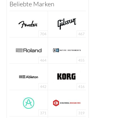
Beliebte Marken
704
467
464
455
442
416
371
319