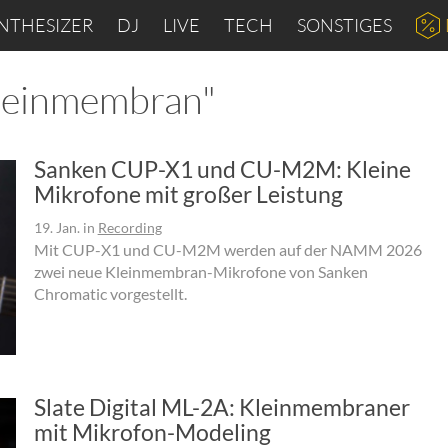
NTHESIZER
DJ
LIVE
TECH
SONSTIGES
Kleinmembran"
Sanken CUP-X1 und CU-M2M: Kleine
Mikrofone mit großer Leistung
19. Jan.
in
Recording
Mit CUP-X1 und CU-M2M werden auf der NAMM 2026
zwei neue Kleinmembran-Mikrofone von Sanken
Chromatic vorgestellt.
Slate Digital ML-2A: Kleinmembraner
mit Mikrofon-Modeling