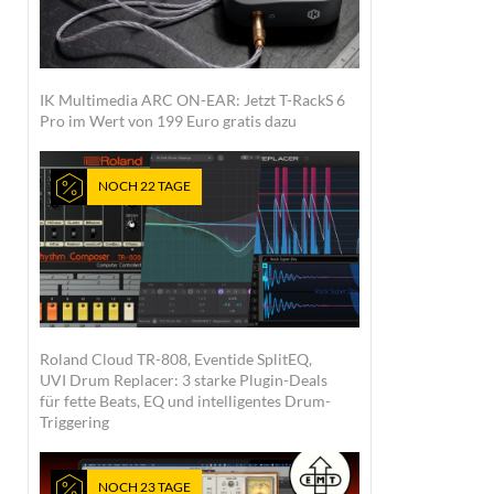
IK Multimedia ARC ON-EAR: Jetzt T-RackS 6
Pro im Wert von 199 Euro gratis dazu
NOCH 22 TAGE
Roland Cloud TR-808, Eventide SplitEQ,
UVI Drum Replacer: 3 starke Plugin-Deals
für fette Beats, EQ und intelligentes Drum-
Triggering
NOCH 23 TAGE