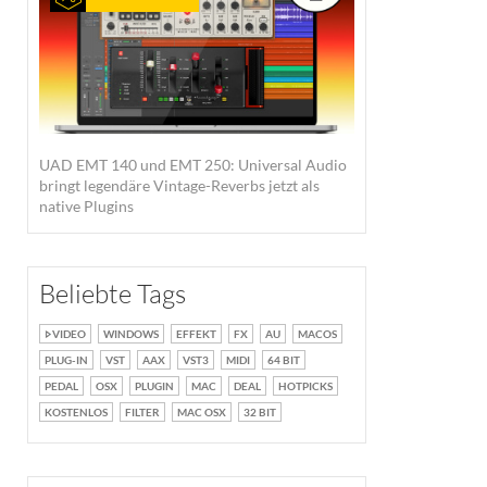
UAD EMT 140 und EMT 250: Universal Audio
bringt legendäre Vintage-Reverbs jetzt als
native Plugins
Beliebte Tags
VIDEO
WINDOWS
EFFEKT
FX
AU
MACOS
PLUG-IN
VST
AAX
VST3
MIDI
64 BIT
PEDAL
OSX
PLUGIN
MAC
DEAL
HOTPICKS
KOSTENLOS
FILTER
MAC OSX
32 BIT